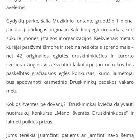
avelėmis.
Gydyklų parke, šalia Muzikinio fontano, gruodžio 1 dieną
įžiebtas įspūdingas originalių Kalėdinių eglučių parkas, kurį
sukūrė įmonės, įstaigos ir organizacijos. Kiekvienais metais
kūrėjai pasižymi išmone ir stebina netikėtais sprendimais –
net 42 originalios eglutės druskininkiečius ir kurorto
svečius džiugins visa šventinį laikotarpį. Jau netrukus bus
paskelbtas gražiausios eglės konkursas, kurio laimėtojai
bus apdovanoti kasmetinio Druskininkų padėkos vakaro
metu.
Kokios šventės be dovanų? Druskininkai kviečia dalyvauti
nuotraukų konkurse „Mano šventės Druskininkuose“ ir
laimėti puikius prizus.
Jums tereikia įsiamžinti patiems ar įamžinti savo šeimą