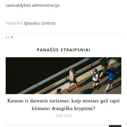
savivaldybės administracija
Paskelbė
Spaudos Centras
‹
›
×
PANAŠŪS STRAIPSNIAI
Kaunas ir darnusis turizmas: kaip miestas gali tapti
klimatui draugiška kryptimi?
2025-10-07