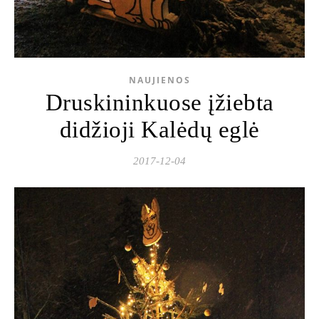
NAUJIENOS
Druskininkuose įžiebta
didžioji Kalėdų eglė
2017-12-04