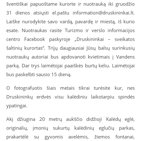
šventiškai papuoštame kurorte ir nuotrauką iki gruodžio
31 dienos atsiųsti el.paštu information@druskininkai.lt.
Laiške nurodykite savo vardą, pavardę ir miestą, iš kurio
esate. Nuotraukas rasite Turizmo ir verslo informacijos
centro Facebook paskyroje „Druskininkai – sveikatos
šaltinių kurortas“. Trijų daugiausiai Jūsų balsų surinkusių
nuotraukų autoriai bus apdovanoti kvietimais į Vandens
parką. Dar trys laimėtojai paaiškės burtų keliu. Laimėtojai
bus paskelbti sausio 15 dieną.
O fotografuotis šiais metais tikrai turėsite kur, nes
Druskininkų erdvės visu kalėdiniu laikotarpiu spindės
ypatingai.
Akį džiugina 20 metrų aukščio didžioji Kalėdų eglė,
originalių, įmonių sukurtų kalėdinių eglučių parkas,
prakartėlė su gyvomis avelėmis, žiemos fontanai,