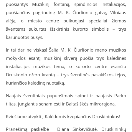
puošiantys Muzikinį fontaną, spindinčios instaliacijos,
puošiančios pagrindinę M. K. Čiurlionio gatvę, Vilniaus
alėją, o miesto centre puikuojasi specialiai žiemos
šventėms sukurtas išskirtinis kurorto simbolis – trys
karūnuotos pušys.
Ir tai dar ne viskas! Šalia M. K. Čiurlionio meno muzikos
mokyklos esantį muzikinį skverą puošia trys kalėdinės
instaliacijos muzikos tema, o kurorto centre esančio
Druskonio ežero krantą – trys šventinės pasakiškos fėjos,
kuriančios kalėdinę nuotaiką.
Naujais šventiniais papuošimais spindi ir naujasis Parko
tiltas, jungiantis senamiestį ir Baltašiškės mikrorajoną.
Kviečiame atvykti į Kalėdomis kvepiančius Druskininkus!
Pranešimą paskelbė : Diana Sinkevičiūtė, Druskininkų