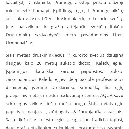
Savaitgalį Druskininkų Pramogų aikštėje įžiebta didžioji
miesto eglė. Pamatyti įspūdingą reginį į Pramogų aikštę
susirinko gausus būrys druskininkiečių ir kurorto svečių.
Juos pasveikino ir gražių artėjančių švenčių linkėjo
Druskininkų savivaldybės mero pavaduotojas Linas
Urmanavičius.
Šiais metais druskininkiečius ir kurorto svečius džiugina
daugiau kaip 20 metrų aukščio didžioji Kalėdų eglė.
Įspūdingos, karališka karūna papuoštos, auksu
žaižaruojančios Kalėdų eglės idėją pasiūlė profesionalūs
dizaineriai, įvertinę Druskininkų simboliką. Šią eglę
praėjusiais metais miestui padovanojo centras AQUA savo
sėkmingos veiklos dešimtmečio proga. Šiais metais eglė
papildyta naujais, įspūdingais, žaižaruojančiais žaislais.
Šalia didžiosios miesto eglės įrengta jau tradicija tapusi,
daug gražių atsiliepimų sulaukianti prakartėlė su gyvomis