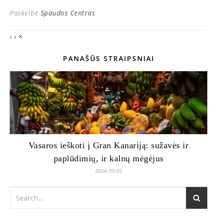
Paskelbė
Spaudos Centras
‹
›
×
PANAŠŪS STRAIPSNIAI
Vasaros ieškoti į Gran Kanariją: sužavės ir
paplūdimių, ir kalnų mėgėjus
2024-09-05