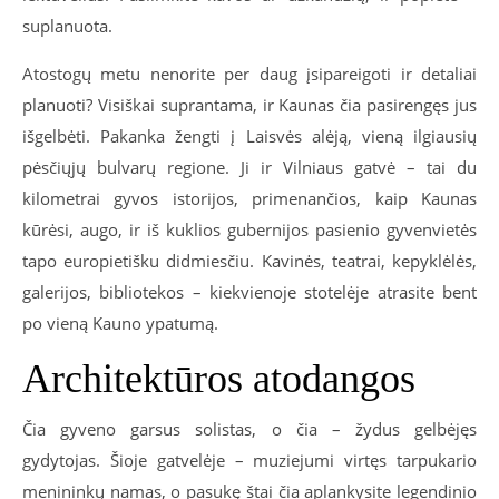
suplanuota.
Atostogų metu nenorite per daug įsipareigoti ir detaliai
planuoti? Visiškai suprantama, ir Kaunas čia pasirengęs jus
išgelbėti. Pakanka žengti į Laisvės alėją, vieną ilgiausių
pėsčiųjų bulvarų regione. Ji ir Vilniaus gatvė – tai du
kilometrai gyvos istorijos, primenančios, kaip Kaunas
kūrėsi, augo, ir iš kuklios gubernijos pasienio gyvenvietės
tapo europietišku didmiesčiu. Kavinės, teatrai, kepyklėlės,
galerijos, bibliotekos – kiekvienoje stotelėje atrasite bent
po vieną Kauno ypatumą.
Architektūros atodangos
Čia gyveno garsus solistas, o čia – žydus gelbėjęs
gydytojas. Šioje gatvelėje – muziejumi virtęs tarpukario
menininkų namas, o pasukę štai čia aplankysite legendinio