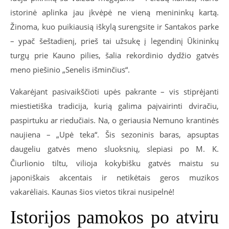
istorinė aplinka jau įkvėpė ne vieną menininkų kartą.
Žinoma, kuo puikiausią iškylą surengsite ir Santakos parke
– ypač šeštadienį, prieš tai užsukę į legendinį Ūkininkų
turgų prie Kauno pilies, šalia rekordinio dydžio gatvės
meno piešinio „Senelis išminčius“.
Vakarėjant pasivaikščioti upės pakrante – vis stiprėjanti
miestietiška tradicija, kurią galima paįvairinti dviračiu,
paspirtuku ar riedučiais. Na, o geriausia Nemuno krantinės
naujiena – „Upė teka“. Šis sezoninis baras, apsuptas
daugeliu gatvės meno sluoksnių, slepiasi po M. K.
Čiurlionio tiltu, vilioja kokybišku gatvės maistu su
japoniškais akcentais ir netikėtais geros muzikos
vakarėliais. Kaunas šios vietos tikrai nusipelnė!
Istorijos pamokos po atviru