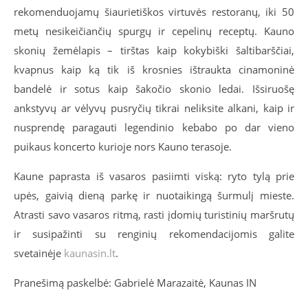
rekomenduojamų šiaurietiškos virtuvės restoranų, iki 50
metų nesikeičiančių spurgų ir cepelinų receptų. Kauno
skonių žemėlapis – tirštas kaip kokybiški šaltibarščiai,
kvapnus kaip ką tik iš krosnies ištraukta cinamoninė
bandelė ir sotus kaip šakočio skonio ledai. Išsiruošę
ankstyvų ar vėlyvų pusryčių tikrai neliksite alkani, kaip ir
nusprendę paragauti legendinio kebabo po dar vieno
puikaus koncerto kurioje nors Kauno terasoje.
Kaune paprasta iš vasaros pasiimti viską: ryto tylą prie
upės, gaivią dieną parkę ir nuotaikingą šurmulį mieste.
Atrasti savo vasaros ritmą, rasti įdomių turistinių maršrutų
ir susipažinti su renginių rekomendacijomis galite
svetainėje
kaunasin.lt
.
Pranešimą paskelbė: Gabrielė Marazaitė, Kaunas IN