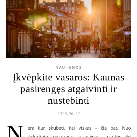
NAUJIENOS
Įkvėpkite vasaros: Kaunas
pasirengęs atgaivinti ir
nustebinti
2026-06-12
N
ėra kur skubėti, kai viskas – čia pat. Nuo
išskirtinių restoranų ir gaivios gamtos iki