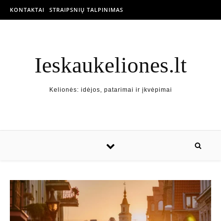
KONTAKTAI
STRAIPSNIŲ TALPINIMAS
Ieskaukeliones.lt
Kelionės: idėjos, patarimai ir įkvėpimai