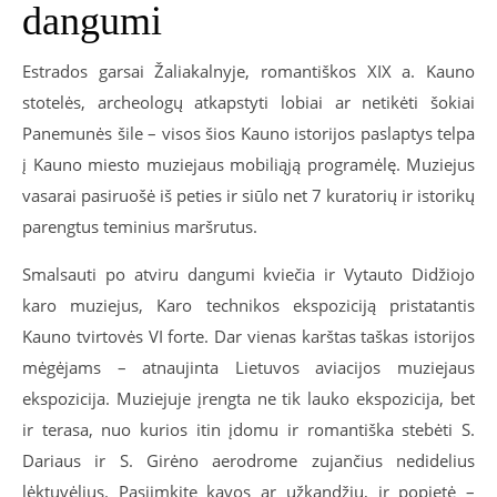
dangumi
Estrados garsai Žaliakalnyje, romantiškos XIX a. Kauno
stotelės, archeologų atkapstyti lobiai ar netikėti šokiai
Panemunės šile – visos šios Kauno istorijos paslaptys telpa
į Kauno miesto muziejaus mobiliąją programėlę. Muziejus
vasarai pasiruošė iš peties ir siūlo net 7 kuratorių ir istorikų
parengtus teminius maršrutus.
Smalsauti po atviru dangumi kviečia ir Vytauto Didžiojo
karo muziejus, Karo technikos ekspoziciją pristatantis
Kauno tvirtovės VI forte. Dar vienas karštas taškas istorijos
mėgėjams – atnaujinta Lietuvos aviacijos muziejaus
ekspozicija. Muziejuje įrengta ne tik lauko ekspozicija, bet
ir terasa, nuo kurios itin įdomu ir romantiška stebėti S.
Dariaus ir S. Girėno aerodrome zujančius nedidelius
lėktuvėlius. Pasiimkite kavos ar užkandžių, ir popietė –