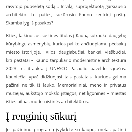
rašytojo puoselėtą sodą… Ir vilą, suprojektuotą garsiausio
architekto. To paties, sukūrusio Kauno centrinį paštą.
Skamba lyg iš pasakos?
Išties, laikinosios sostinės titulas į Kauną sutraukė daugybę
kūrybingų asmenybių, kurios paliko apčiuopiamų pėdsakų
miesto istorijoje. Vilos, daugiabučiai, bankai, viešbučiai,
kiti pastatai – Kauno tarpukario modernistinė architektūra
2023 m. įtraukta į UNESCO Pasaulio paveldo sąrašus.
Kauniečiai ypač didžiuojasi tais pastatais, kuriuos galima
pažinti ne tik iš lauko. Memorialiniai, meno ir privatūs
muziejai, aukštojo mokslo įstaigos, net ligoninės – miestas
išties pilnas modernistinės architektūros.
Į renginių sūkurį
Jei pažinimo programą įvykdėte su kaupu, metas pažinti