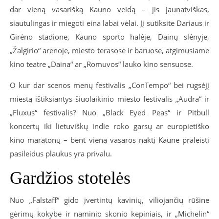
dar vieną vasarišką Kauno veidą – jis jaunatviškas,
siautulingas ir miegoti eina labai vėlai. Jį sutiksite Dariaus ir
Girėno stadione, Kauno sporto halėje, Dainų slėnyje,
„Žalgirio“ arenoje, miesto terasose ir baruose, atgimusiame
kino teatre „Daina“ ar „Romuvos“ lauko kino sensuose.
O kur dar scenos menų festivalis „ConTempo“ bei rugsėjį
miestą ištiksiantys šiuolaikinio miesto festivalis „Audra“ ir
„Fluxus“ festivalis? Nuo „Black Eyed Peas“ ir Pitbull
koncertų iki lietuviškų indie roko garsų ar europietiško
kino maratonų – bent vieną vasaros naktį Kaune praleisti
pasileidus plaukus yra privalu.
Gardžios stotelės
Nuo „Falstaff“ gido įvertintų kavinių, viliojančių rūšine
gėrimų kokybe ir naminio skonio kepiniais, ir „Michelin“