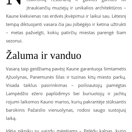
įtraukiančių muziejų ir unikalios architektūros –
Kaune kiekvienas ras erdvės įkvėpimui ir laikui sau. Lėtesnį
tempą diktuojanti vasara čia jau įsibėgėjo ir ketina užtrukti
– metas pažvelgti, kokių patirčių miestas parengė šiam
sezonui.
Žaluma ir vanduo
Vasarą taip geidžiamą pavėsį Kaune garantuoja šimtametis
Ąžuolynas, Panemunės šilas ir tuzinas kitų miesto parkų.
Visada taiklus pasirinkimas – poilsiautojų pamėgtas
Lampėdžio ežero paplūdimys bei buriuotojų ir jachtų
rojumi laikomos Kauno marios, kurių pakrantėje stūksantis
barokinis Pažaislio vienuolynas, rodosi saugo sustojusį
laiką.
Idėja piknikų su vaizdu mėgėjams – Pelėdų kalnas, kurio