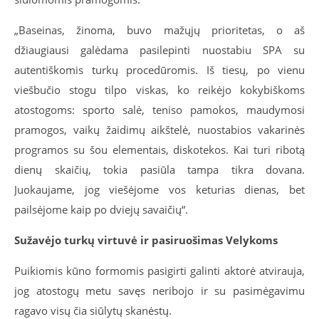
„Baseinas, žinoma, buvo mažųjų prioritetas, o aš
džiaugiausi galėdama pasilepinti nuostabiu SPA su
autentiškomis turkų procedūromis. Iš tiesų, po vienu
viešbučio stogu tilpo viskas, ko reikėjo kokybiškoms
atostogoms: sporto salė, teniso pamokos, maudymosi
pramogos, vaikų žaidimų aikštelė, nuostabios vakarinės
programos su šou elementais, diskotekos. Kai turi ribotą
dienų skaičių, tokia pasiūla tampa tikra dovana.
Juokaujame, jog viešėjome vos keturias dienas, bet
pailsėjome kaip po dviejų savaičių“.
Sužavėjo turkų virtuvė ir pasiruošimas Velykoms
Puikiomis kūno formomis pasigirti galinti aktorė atvirauja,
jog atostogų metu savęs neribojo ir su pasimėgavimu
ragavo visų čia siūlytų skanėstų.