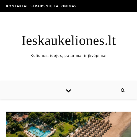
KONTAKTAI
STRAIPSNIŲ TALPINIMAS
Ieskaukeliones.lt
Kelionės: idėjos, patarimai ir įkvėpimai