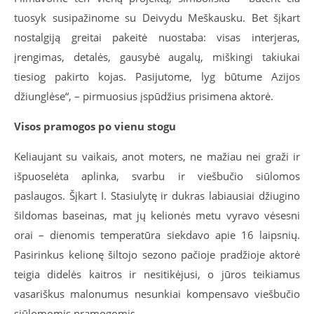
tuosyk susipažinome su Deivydu Meškausku. Bet šįkart
nostalgiją greitai pakeitė nuostaba: visas interjeras,
įrengimas, detalės, gausybė augalų, miškingi takiukai
tiesiog pakirto kojas. Pasijutome, lyg būtume Azijos
džiunglėse“, – pirmuosius įspūdžius prisimena aktorė.
Visos pramogos po vienu stogu
Keliaujant su vaikais, anot moters, ne mažiau nei graži ir
išpuoselėta aplinka, svarbu ir viešbučio siūlomos
paslaugos. Šįkart I. Stasiulytę ir dukras labiausiai džiugino
šildomas baseinas, mat jų kelionės metu vyravo vėsesni
orai – dienomis temperatūra siekdavo apie 16 laipsnių.
Pasirinkus kelionę šiltojo sezono pačioje pradžioje aktorė
teigia didelės kaitros ir nesitikėjusi, o jūros teikiamus
vasariškus malonumus nesunkiai kompensavo viešbučio
siūlomomis pramogomis.