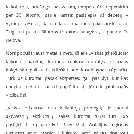
laikotarpiu, priešingai nei vasarą, temperatūra nepersirita
per 30 laipsnių, saulė kartais pasislepia už debesų –
vyrauja vėsesni, tačiau labai malonūs pavasariški orai.
Taigi, tai puikus šilumos ir kainos santykis“, – pataria O.
Belova.
Nors populiariausi metai iš metų išlieka „viskas įskaičiuota“
kelionių paketai, kuriuos renkasi norintys džiaugtis
kokybišku poilsiu ir atitrūkti nuo kasdienybės rūpesčių,
Turkijos kurortai, pasak ekspertės, gali pasiūlyti kur kas
daugiau nei tik saulėti paplūdimiai, jūra ir prabangūs
viešbučiai.
„Viskas priklauso nuo keliautojų pomėgių. Jei norisi
aktyvesnių ekskursijų, šalies kurortai tikrai turi kuo
pasigirti ir ką parodyti. Pavyzdžiui, Antalijos regionas
turtingas savo istorija ir kultūra. Jame gausu vingiuotų