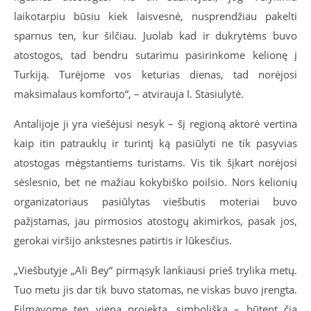
laikotarpiu būsiu kiek laisvesnė, nusprendžiau pakelti
sparnus ten, kur šilčiau. Juolab kad ir dukrytėms buvo
atostogos, tad bendru sutarimu pasirinkome kelionę į
Turkiją. Turėjome vos keturias dienas, tad norėjosi
maksimalaus komforto“, – atvirauja I. Stasiulytė.
Antalijoje ji yra viešėjusi nesyk – šį regioną aktorė vertina
kaip itin patrauklų ir turintį ką pasiūlyti ne tik pasyvias
atostogas mėgstantiems turistams. Vis tik šįkart norėjosi
sėslesnio, bet ne mažiau kokybiško poilsio. Nors kelionių
organizatoriaus pasiūlytas viešbutis moteriai buvo
pažįstamas, jau pirmosios atostogų akimirkos, pasak jos,
gerokai viršijo ankstesnes patirtis ir lūkesčius.
„Viešbutyje „Ali Bey“ pirmąsyk lankiausi prieš trylika metų.
Tuo metu jis dar tik buvo statomas, ne viskas buvo įrengta.
Filmavome ten vieną projektą, simboliška – būtent čia