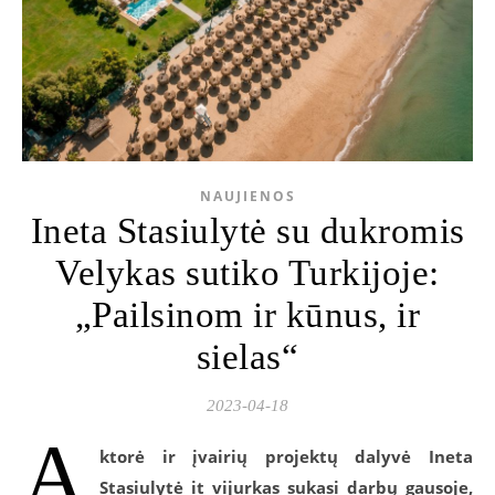
NAUJIENOS
Ineta Stasiulytė su dukromis
Velykas sutiko Turkijoje:
„Pailsinom ir kūnus, ir
sielas“
2023-04-18
A
ktorė ir įvairių projektų dalyvė Ineta
Stasiulytė it vijurkas sukasi darbų gausoje,