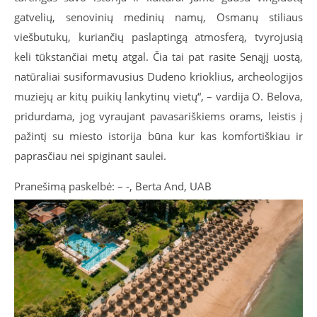
gatvelių, senovinių medinių namų, Osmanų stiliaus
viešbutukų, kuriančių paslaptingą atmosferą, tvyrojusią
keli tūkstančiai metų atgal. Čia tai pat rasite Senąjį uostą,
natūraliai susiformavusius Dudeno krioklius, archeologijos
muziejų ar kitų puikių lankytinų vietų“, – vardija O. Belova,
pridurdama, jog vyraujant pavasariškiems orams, leistis į
pažintį su miesto istorija būna kur kas komfortiškiau ir
paprasčiau nei spiginant saulei.
Pranešimą paskelbė: – -, Berta And, UAB