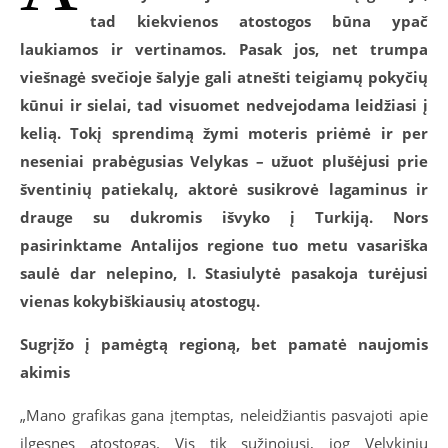
tad kiekvienos atostogos būna ypač
laukiamos ir vertinamos. Pasak jos, net trumpa
viešnagė svečioje šalyje gali atnešti teigiamų pokyčių
kūnui ir sielai, tad visuomet nedvejodama leidžiasi į
kelią. Tokį sprendimą žymi moteris priėmė ir per
neseniai prabėgusias Velykas – užuot plušėjusi prie
šventinių patiekalų, aktorė susikrovė lagaminus ir
drauge su dukromis išvyko į Turkiją. Nors
pasirinktame Antalijos regione tuo metu vasariška
saulė dar nelepino, I. Stasiulytė pasakoja turėjusi
vienas kokybiškiausių atostogų.
Sugrįžo į pamėgtą regioną, bet pamatė naujomis
akimis
„Mano grafikas gana įtemptas, neleidžiantis pasvajoti apie
ilgesnes atostogas. Vis tik sužinojusi, jog Velykiniu