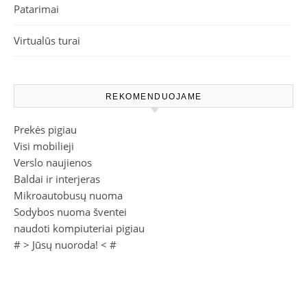
Patarimai
Virtualūs turai
REKOMENDUOJAME
Prekės pigiau
Visi mobilieji
Verslo naujienos
Baldai ir interjeras
Mikroautobusų nuoma
Sodybos nuoma šventei
naudoti kompiuteriai pigiau
# >
Jūsų nuoroda!
< #