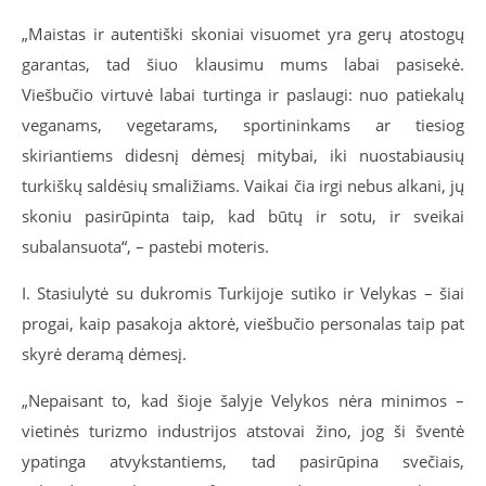
„Maistas ir autentiški skoniai visuomet yra gerų atostogų
garantas, tad šiuo klausimu mums labai pasisekė.
Viešbučio virtuvė labai turtinga ir paslaugi: nuo patiekalų
veganams, vegetarams, sportininkams ar tiesiog
skiriantiems didesnį dėmesį mitybai, iki nuostabiausių
turkiškų saldėsių smaližiams. Vaikai čia irgi nebus alkani, jų
skoniu pasirūpinta taip, kad būtų ir sotu, ir sveikai
subalansuota“, – pastebi moteris.
I. Stasiulytė su dukromis Turkijoje sutiko ir Velykas – šiai
progai, kaip pasakoja aktorė, viešbučio personalas taip pat
skyrė deramą dėmesį.
„Nepaisant to, kad šioje šalyje Velykos nėra minimos –
vietinės turizmo industrijos atstovai žino, jog ši šventė
ypatinga atvykstantiems, tad pasirūpina svečiais,