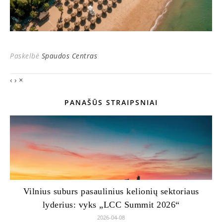
Paskelbė
Spaudos Centras
‹
›
×
PANAŠŪS STRAIPSNIAI
Vilnius suburs pasaulinius kelionių sektoriaus
lyderius: vyks „LCC Summit 2026“
2026-04-08