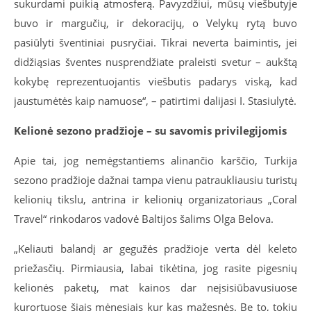
sukurdami puikią atmosferą. Pavyzdžiui, mūsų viešbutyje
buvo ir margučių, ir dekoracijų, o Velykų rytą buvo
pasiūlyti šventiniai pusryčiai. Tikrai neverta baimintis, jei
didžiąsias šventes nusprendžiate praleisti svetur – aukštą
kokybę reprezentuojantis viešbutis padarys viską, kad
jaustumėtės kaip namuose“, – patirtimi dalijasi I. Stasiulytė.
Kelionė sezono pradžioje – su savomis privilegijomis
Apie tai, jog nemėgstantiems alinančio karščio, Turkija
sezono pradžioje dažnai tampa vienu patraukliausiu turistų
kelionių tikslu, antrina ir kelionių organizatoriaus „Coral
Travel“ rinkodaros vadovė Baltijos šalims Olga Belova.
„Keliauti balandį ar gegužės pradžioje verta dėl keleto
priežasčių. Pirmiausia, labai tikėtina, jog rasite pigesnių
kelionės paketų, mat kainos dar neįsisiūbavusiuose
kurortuose šiais mėnesiais kur kas mažesnės. Be to, tokiu