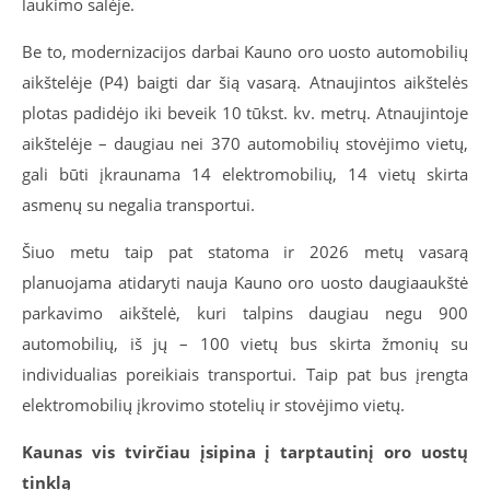
laukimo salėje.
Be to, modernizacijos darbai Kauno oro uosto automobilių
aikštelėje (P4) baigti dar šią vasarą. Atnaujintos aikštelės
plotas padidėjo iki beveik 10 tūkst. kv. metrų. Atnaujintoje
aikštelėje – daugiau nei 370 automobilių stovėjimo vietų,
gali būti įkraunama 14 elektromobilių, 14 vietų skirta
asmenų su negalia transportui.
Šiuo metu taip pat statoma ir 2026 metų vasarą
planuojama atidaryti nauja Kauno oro uosto daugiaaukštė
parkavimo aikštelė, kuri talpins daugiau negu 900
automobilių, iš jų – 100 vietų bus skirta žmonių su
individualias poreikiais transportui. Taip pat bus įrengta
elektromobilių įkrovimo stotelių ir stovėjimo vietų.
Kaunas vis tvirčiau įsipina į tarptautinį oro uostų
tinklą