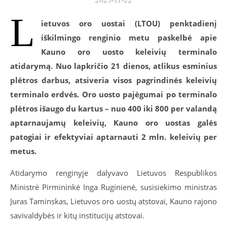
L
ietuvos oro uostai (LTOU) penktadienį
iškilmingo renginio metu paskelbė apie
Kauno oro uosto keleivių terminalo
atidarymą. Nuo lapkričio 21 dienos, atlikus esminius
plėtros darbus, atsiveria visos pagrindinės keleivių
terminalo erdvės. Oro uosto pajėgumai po terminalo
plėtros išaugo du kartus – nuo 400 iki 800 per valandą
aptarnaujamų keleivių, Kauno oro uostas galės
patogiai ir efektyviai aptarnauti 2 mln. keleivių per
metus.
Atidarymo renginyje dalyvavo Lietuvos Respublikos
Ministrė Pirmininkė Inga Ruginienė, susisiekimo ministras
Juras Taminskas, Lietuvos oro uostų atstovai, Kauno rajono
savivaldybės ir kitų institucijų atstovai.