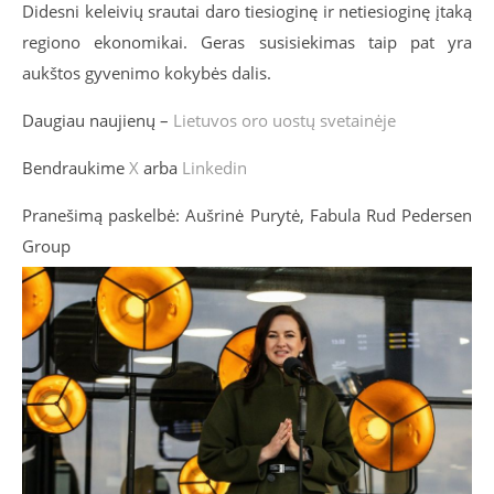
Didesni keleivių srautai daro tiesioginę ir netiesioginę įtaką
regiono ekonomikai. Geras susisiekimas taip pat yra
aukštos gyvenimo kokybės dalis.
Daugiau naujienų –
Lietuvos oro uostų svetainėje
Bendraukime
X
arba
Linkedin
Pranešimą paskelbė: Aušrinė Purytė, Fabula Rud Pedersen
Group