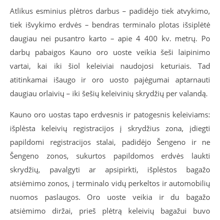
Atlikus esminius plėtros darbus – padidėjo tiek atvykimo,
tiek išvykimo erdvės – bendras terminalo plotas išsiplėtė
daugiau nei pusantro karto – apie 4 400 kv. metrų. Po
darbų pabaigos Kauno oro uoste veikia šeši laipinimo
vartai, kai iki šiol keleiviai naudojosi keturiais. Tad
atitinkamai išaugo ir oro uosto pajėgumai aptarnauti
daugiau orlaivių – iki šešių keleivinių skrydžių per valandą.
Kauno oro uostas tapo erdvesnis ir patogesnis keleiviams:
išplėsta keleivių registracijos į skrydžius zona, įdiegti
papildomi registracijos stalai, padidėjo Šengeno ir ne
Šengeno zonos, sukurtos papildomos erdvės laukti
skrydžių, pavalgyti ar apsipirkti, išplėstos bagažo
atsiėmimo zonos, į terminalo vidų perkeltos ir automobilių
nuomos paslaugos. Oro uoste veikia ir du bagažo
atsiėmimo diržai, prieš plėtrą keleivių bagažui buvo