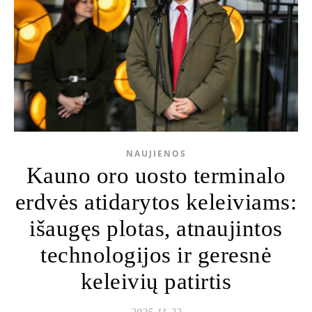
NAUJIENOS
Kauno oro uosto terminalo
erdvės atidarytos keleiviams:
išaugęs plotas, atnaujintos
technologijos ir geresnė
keleivių patirtis
2025-11-22