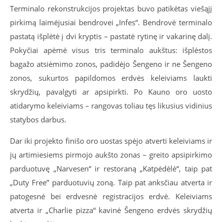
Terminalo rekonstrukcijos projektas buvo patikėtas viešąjį
pirkimą laimėjusiai bendrovei „Infes“. Bendrovė terminalo
pastatą išplėtė į dvi kryptis – pastatė rytinę ir vakarinę dalį.
Pokyčiai apėmė visus tris terminalo aukštus: išplėstos
bagažo atsiėmimo zonos, padidėjo Šengeno ir ne Šengeno
zonos, sukurtos papildomos erdvės keleiviams laukti
skrydžių, pavalgyti ar apsipirkti. Po Kauno oro uosto
atidarymo keleiviams – rangovas toliau tęs likusius vidinius
statybos darbus.
Dar iki projekto finišo oro uostas spėjo atverti keleiviams ir
jų artimiesiems pirmojo aukšto zonas – greito apsipirkimo
parduotuvę „Narvesen“ ir restoraną „Katpėdėlė“, taip pat
„Duty Free” parduotuvių zoną. Taip pat anksčiau atverta ir
patogesnė bei erdvesnė registracijos erdvė. Keleiviams
atverta ir „Charlie pizza“ kavinė Šengeno erdvės skrydžių