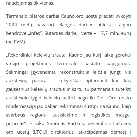
naudojamas tik vienas.
Terminalo plėtros darbai Kauno oro uoste pradėti vykdyti
2024 metų pavasarį. Rangos darbus atlieka statybų
bendrovė „Infes”. Sutarties darbų vertė – 17,7 mln. eurų
(be PVM).
„Rekordiniai keleivių srautai Kaune jau kurį laiką gerokai
viršijo projektinius terminalo pastato pajėgumus.
Sėkmingai įgyvendinta rekonstrukcija leidžia jungti vis
aukštesnę pavarą – kokybiškai aptarnauti kur kas
gausesnius keleivių srautus ir kartu su partneriais suteikti
aukštesnio lygio keleivių patirtį negu iki šiol. Oro uosto
modernizacija jau dabar reikšmingai sustiprina Kauno, kaip
svarbaus regionui susisiekimo ir logistikos mazgo,
pozicijas“, – sako Simonas Bartkus, generalinis Lietuvos
oro uostų (LTOU) direktorius, atkreipdamas dėmesį į