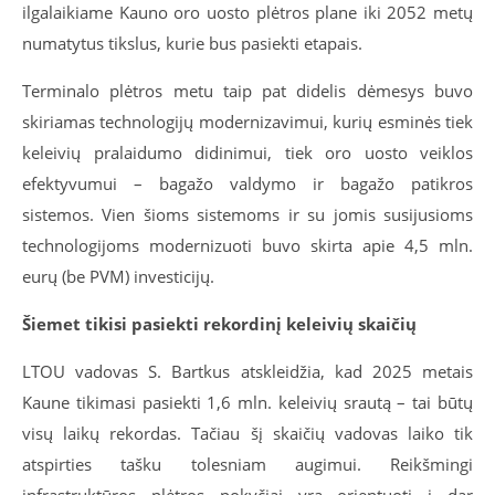
ilgalaikiame Kauno oro uosto plėtros plane iki 2052 metų
numatytus tikslus, kurie bus pasiekti etapais.
Terminalo plėtros metu taip pat didelis dėmesys buvo
skiriamas technologijų modernizavimui, kurių esminės tiek
keleivių pralaidumo didinimui, tiek oro uosto veiklos
efektyvumui – bagažo valdymo ir bagažo patikros
sistemos. Vien šioms sistemoms ir su jomis susijusioms
technologijoms modernizuoti buvo skirta apie 4,5 mln.
eurų (be PVM) investicijų.
Šiemet tikisi pasiekti rekordinį keleivių skaičių
LTOU vadovas S. Bartkus atskleidžia, kad 2025 metais
Kaune tikimasi pasiekti 1,6 mln. keleivių srautą – tai būtų
visų laikų rekordas. Tačiau šį skaičių vadovas laiko tik
atspirties tašku tolesniam augimui. Reikšmingi
infrastruktūros plėtros pokyčiai yra orientuoti į dar