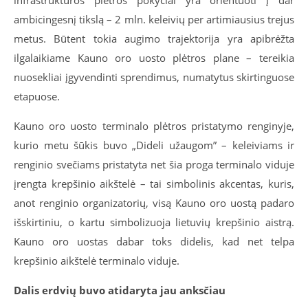
ambicingesnį tikslą – 2 mln. keleivių per artimiausius trejus
metus. Būtent tokia augimo trajektorija yra apibrėžta
ilgalaikiame Kauno oro uosto plėtros plane – tereikia
nuosekliai įgyvendinti sprendimus, numatytus skirtinguose
etapuose.
Kauno oro uosto terminalo plėtros pristatymo renginyje,
kurio metu šūkis buvo „Dideli užaugom” – keleiviams ir
renginio svečiams pristatyta net šia proga terminalo viduje
įrengta krepšinio aikštelė – tai simbolinis akcentas, kuris,
anot renginio organizatorių, visą Kauno oro uostą padaro
išskirtiniu, o kartu simbolizuoja lietuvių krepšinio aistrą.
Kauno oro uostas dabar toks didelis, kad net telpa
krepšinio aikštelė terminalo viduje.
Dalis erdvių buvo atidaryta jau anksčiau