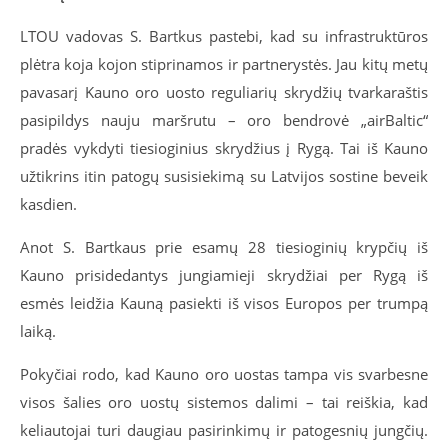
LTOU vadovas S. Bartkus pastebi, kad su infrastruktūros
plėtra koja kojon stiprinamos ir partnerystės. Jau kitų metų
pavasarį Kauno oro uosto reguliarių skrydžių tvarkaraštis
pasipildys nauju maršrutu – oro bendrovė „airBaltic“
pradės vykdyti tiesioginius skrydžius į Rygą. Tai iš Kauno
užtikrins itin patogų susisiekimą su Latvijos sostine beveik
kasdien.
Anot S. Bartkaus prie esamų 28 tiesioginių krypčių iš
Kauno prisidedantys jungiamieji skrydžiai per Rygą iš
esmės leidžia Kauną pasiekti iš visos Europos per trumpą
laiką.
Pokyčiai rodo, kad Kauno oro uostas tampa vis svarbesne
visos šalies oro uostų sistemos dalimi – tai reiškia, kad
keliautojai turi daugiau pasirinkimų ir patogesnių jungčių.