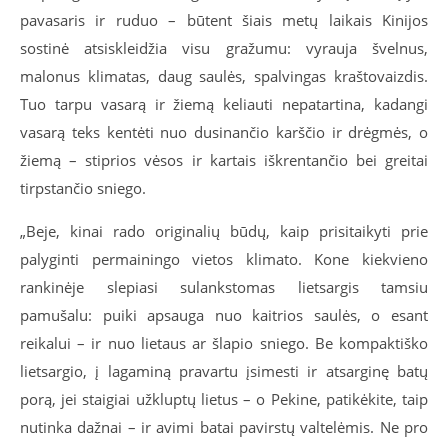
pavasaris ir ruduo – būtent šiais metų laikais Kinijos
sostinė atsiskleidžia visu gražumu: vyrauja švelnus,
malonus klimatas, daug saulės, spalvingas kraštovaizdis.
Tuo tarpu vasarą ir žiemą keliauti nepatartina, kadangi
vasarą teks kentėti nuo dusinančio karščio ir drėgmės, o
žiemą – stiprios vėsos ir kartais iškrentančio bei greitai
tirpstančio sniego.
„Beje, kinai rado originalių būdų, kaip prisitaikyti prie
palyginti permainingo vietos klimato. Kone kiekvieno
rankinėje slepiasi sulankstomas lietsargis tamsiu
pamušalu: puiki apsauga nuo kaitrios saulės, o esant
reikalui – ir nuo lietaus ar šlapio sniego. Be kompaktiško
lietsargio, į lagaminą pravartu įsimesti ir atsarginę batų
porą, jei staigiai užkluptų lietus – o Pekine, patikėkite, taip
nutinka dažnai – ir avimi batai pavirstų valtelėmis. Ne pro