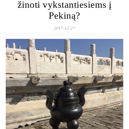
žinoti vykstantiesiems į
Pekiną?
2017-12-27