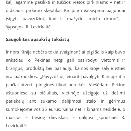
šalį lagamine pasilikti ir tuščios vietos pirkiniams – net ir
didžiausi pirkimo skeptikai Kinijoje neatsispiria pagundai
įsigyti, pavyzdžiui, kad ir mažyčio, mielo drono“, –
šypsojosi R. Levickaitė.
Saugokitės apsukrių taksistų
Ir nors Kinija nebėra tokia svaiginančiai pigi šalis kaip buvo
anksčiau, o Pekinas netgi gali pasirodyti vietomis ir
brangus, produktų bei paslaugų kainos šioje šalyje išties
yra patrauklios. „Pavyzdžiui, einant pavalgyti Kinijoje itin
plačiai atverti piniginės tikrai nereikės. Viešėdami Pekine
aštuoniese su bičiuliais, vietinėje užeigoje už dešimt
patiekalų ant sukamo dalijimosi stalo ir gėrimus
sumokėjome vos 35 eurus. Kaina net ir kinams nedidelė, o
maistas – tiesiog dieviškas, – dalijosi įspūdžiais R.
Levickaitė.