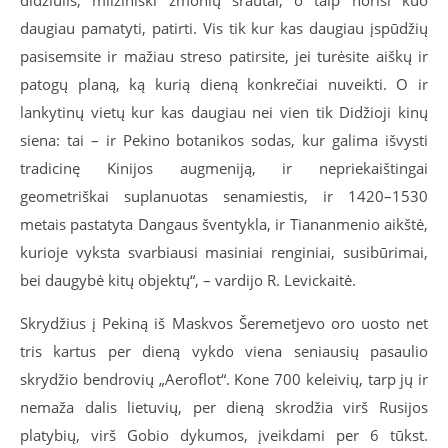
didžiulis, milžiniški žmonių srautai, o taip norisi kuo
daugiau pamatyti, patirti. Vis tik kur kas daugiau įspūdžių
pasisemsite ir mažiau streso patirsite, jei turėsite aiškų ir
patogų planą, ką kurią dieną konkrečiai nuveikti. O ir
lankytinų vietų kur kas daugiau nei vien tik Didžioji kinų
siena: tai – ir Pekino botanikos sodas, kur galima išvysti
tradicinę Kinijos augmeniją, ir nepriekaištingai
geometriškai suplanuotas senamiestis, ir 1420–1530
metais pastatyta Dangaus šventykla, ir Tiananmenio aikštė,
kurioje vyksta svarbiausi masiniai renginiai, susibūrimai,
bei daugybė kitų objektų“, – vardijo R. Levickaitė.
Skrydžius į Pekiną iš Maskvos Šeremetjevo oro uosto net
tris kartus per dieną vykdo viena seniausių pasaulio
skrydžio bendrovių „Aeroflot“. Kone 700 keleivių, tarp jų ir
nemaža dalis lietuvių, per dieną skrodžia virš Rusijos
platybių, virš Gobio dykumos, įveikdami per 6 tūkst.