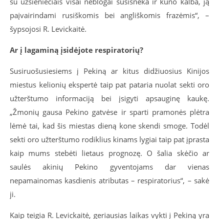
su užsieniečiais visai neblogai susišneka ir kūno kalba, ją
paįvairindami rusiškomis bei angliškomis frazėmis“, –
šypsojosi R. Levickaitė.
Ar į lagaminą įsidėjote respiratorių?
Susiruošusiesiems į Pekiną ar kitus didžiuosius Kinijos
miestus kelionių ekspertė taip pat pataria nuolat sekti oro
užterštumo informaciją bei įsigyti apsauginę kaukę.
„Žmonių gausa Pekino gatvėse ir sparti pramonės plėtra
lėmė tai, kad šis miestas dieną kone skendi smoge. Todėl
sekti oro užterštumo rodiklius kinams lygiai taip pat įprasta
kaip mums stebėti lietaus prognozę. O šalia skėčio ar
saulės akinių Pekino gyventojams dar vienas
nepamainomas kasdienis atributas – respiratorius“, – sakė
ji.
Kaip teigia R. Levickaitė, geriausias laikas vykti į Pekiną yra