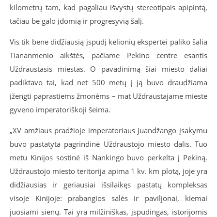
kilometrų tam, kad pagaliau išvystų stereotipais apipintą,
tačiau be galo įdomią ir progresyvią šalį.
Vis tik bene didžiausią įspūdį kelionių ekspertei paliko šalia
Tiananmenio aikštės, pačiame Pekino centre esantis
Uždraustasis miestas. O pavadinimą šiai miesto daliai
padiktavo tai, kad net 500 metų į ją buvo draudžiama
įžengti paprastiems žmonėms – mat Uždraustajame mieste
gyveno imperatoriškoji šeima.
„XV amžiaus pradžioje imperatoriaus Juandžango įsakymu
buvo pastatyta pagrindinė Uždraustojo miesto dalis. Tuo
metu Kinijos sostinė iš Nankingo buvo perkelta į Pekiną.
Uždraustojo miesto teritorija apima 1 kv. km plotą, joje yra
didžiausias ir geriausiai išsilaikęs pastatų kompleksas
visoje Kinijoje: prabangios salės ir paviljonai, kiemai
juosiami sienų. Tai yra milžiniškas, įspūdingas, istorijomis