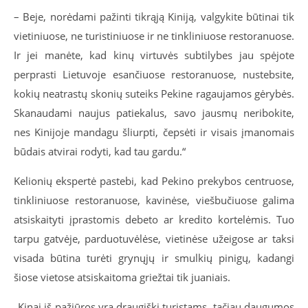
– Beje, norėdami pažinti tikrąją Kiniją, valgykite būtinai tik
vietiniuose, ne turistiniuose ir ne tinkliniuose restoranuose.
Ir jei manėte, kad kinų virtuvės subtilybes jau spėjote
perprasti Lietuvoje esančiuose restoranuose, nustebsite,
kokių neatrastų skonių suteiks Pekine ragaujamos gėrybės.
Skanaudami naujus patiekalus, savo jausmų neribokite,
nes Kinijoje mandagu šliurpti, čepsėti ir visais įmanomais
būdais atvirai rodyti, kad tau gardu.“
Kelionių ekspertė pastebi, kad Pekino prekybos centruose,
tinkliniuose restoranuose, kavinėse, viešbučiuose galima
atsiskaityti įprastomis debeto ar kredito kortelėmis. Tuo
tarpu gatvėje, parduotuvėlėse, vietinėse užeigose ar taksi
visada būtina turėti grynųjų ir smulkių pinigų, kadangi
šiose vietose atsiskaitoma griežtai tik juaniais.
„Kinai iš pažiūros yra draugiški turistams, tačiau daugumos