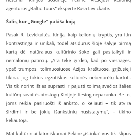
agentūros „Baltic Tours“ ekspertė Rasa Levickaitė.
Šalis, kur „Google“ pakiša koją
Pasak R. Levickaitės, Kinija, kaip kelionių kryptis, yra itin
kontrastinga ir unikali, todėl atsidūrus šioje šalyje pirmą
kartą dėl natūralaus kultūrinio šoko gali pasitaikyti ir
nemalonių patirčių. „Yra tekę girdėti, kad po viešnagės,
ypač trumpos, tolimuosiuose Azijos kraštuose, grįžusieji
tikina, jog tokios egzotiškos kelionės nebenorėtų kartoti.
Vis tik norint išties suprasti ir pajusti tolimą svečios šalies
kultūrą savaitės atostogų Kinijoje tiesiog nepakanka. Be to,
joms reikia pasiruošti iš anksto, o keliauti – tik atvira
širdimi ir be jokių išankstinių nusistatymų“, – tikino
keliautoja.
Mat kultūriniai kitoniškumai Pekine „ištinka“ vos tik išlipus