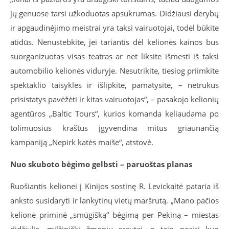
jų genuose tarsi užkoduotas apsukrumas. Didžiausi derybų
ir apgaudinėjimo meistrai yra taksi vairuotojai, todėl būkite
atidūs. Nenustebkite, jei tariantis dėl kelionės kainos bus
suorganizuotas visas teatras ar net liksite išmesti iš taksi
automobilio kelionės viduryje. Nesutrikite, tiesiog priimkite
spektaklio taisykles ir išlipkite, pamatysite, – netrukus
prisistatys pavėžėti ir kitas vairuotojas“, – pasakojo kelionių
agentūros „Baltic Tours“, kurios komanda keliaudama po
tolimuosius kraštus įgyvendina mitus griaunančią
kampaniją „Nepirk katės maiše“, atstovė.
Nuo skuboto bėgimo gelbsti – paruoštas planas
Ruošiantis kelionei į Kinijos sostinę R. Levickaitė pataria iš
anksto susidaryti ir lankytinų vietų maršrutą. „Mano pačios
kelionė priminė „smūgišką“ bėgimą per Pekiną – miestas