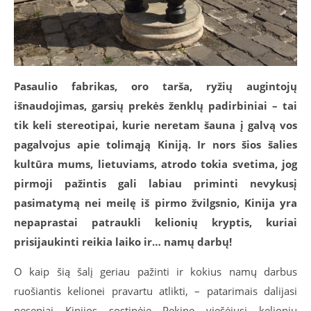
Pasaulio fabrikas, oro tarša, ryžių augintojų
išnaudojimas, garsių prekės ženklų padirbiniai – tai
tik keli stereotipai, kurie neretam šauna į galvą vos
pagalvojus apie tolimąją Kiniją. Ir nors šios šalies
kultūra mums, lietuviams, atrodo tokia svetima, jog
pirmoji pažintis gali labiau priminti nevykusį
pasimatymą nei meilę iš pirmo žvilgsnio, Kinija yra
nepaprastai patraukli kelionių kryptis, kuriai
prisijaukinti reikia laiko ir… namų darbų!
O kaip šią šalį geriau pažinti ir kokius namų darbus
ruošiantis kelionei pravartu atlikti, – patarimais dalijasi
neseniai Kinijos sostinėje Pekine viešėjusi kelionių