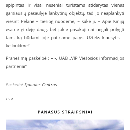
apipintas ir visai neseniai turistams atidarytas vienas
garsiausių pasaulyje lankytinų objektų, tad jo neaplankyti
viešint Pekine – tiesiog nuodėmė, – sakė ji. – Apie Kiniją
esame girdėję daug, bet jokie pasakojimai negali prilygti
tam, ką būdami joje patiriame patys. Užteks klausytis –
keliaukime!“
Pranešimą paskelbė : – -, UAB „VIP Viešosios informacijos
partneriai”
Paskelbė
Spaudos Centras
‹
›
×
PANAŠŪS STRAIPSNIAI