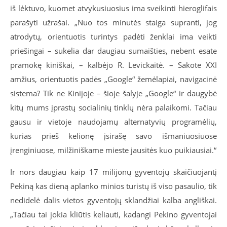
iš lėktuvo, kuomet atvykusiuosius ima sveikinti hieroglifais
parašyti užrašai. „Nuo tos minutės staiga supranti, jog
atrodytų, orientuotis turintys padėti ženklai ima veikti
priešingai – sukelia dar daugiau sumaišties, nebent esate
pramokę kiniškai, – kalbėjo R. Levickaitė. – Sakote XXI
amžius, orientuotis padės „Google“ žemėlapiai, navigacinė
sistema? Tik ne Kinijoje – šioje šalyje „Google“ ir daugybė
kitų mums įprastų socialinių tinklų nėra palaikomi. Tačiau
gausu ir vietoje naudojamų alternatyvių programėlių,
kurias prieš kelionę įsirašę savo išmaniuosiuose
įrenginiuose, milžiniškame mieste jausitės kuo puikiausiai.“
Ir nors daugiau kaip 17 milijonų gyventojų skaičiuojantį
Pekiną kas dieną aplanko minios turistų iš viso pasaulio, tik
nedidelė dalis vietos gyventojų sklandžiai kalba angliškai.
„Tačiau tai jokia kliūtis keliauti, kadangi Pekino gyventojai