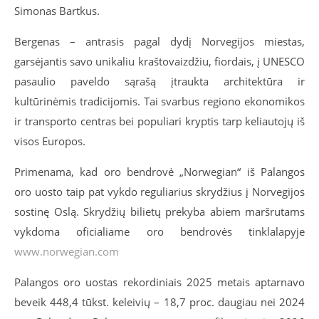
Simonas Bartkus.
Bergenas – antrasis pagal dydį Norvegijos miestas,
garsėjantis savo unikaliu kraštovaizdžiu, fiordais, į UNESCO
pasaulio paveldo sąrašą įtraukta architektūra ir
kultūrinėmis tradicijomis. Tai svarbus regiono ekonomikos
ir transporto centras bei populiari kryptis tarp keliautojų iš
visos Europos.
Primenama, kad oro bendrovė „Norwegian“ iš Palangos
oro uosto taip pat vykdo reguliarius skrydžius į Norvegijos
sostinę Oslą. Skrydžių bilietų prekyba abiem maršrutams
vykdoma oficialiame oro bendrovės tinklalapyje
www.norwegian.com
Palangos oro uostas rekordiniais 2025 metais aptarnavo
beveik 448,4 tūkst. keleivių – 18,7 proc. daugiau nei 2024