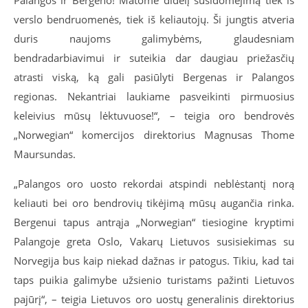
verslo bendruomenės, tiek iš keliautojų. Ši jungtis atveria
duris naujoms galimybėms, glaudesniam
bendradarbiavimui ir suteikia dar daugiau priežasčių
atrasti viską, ką gali pasiūlyti Bergenas ir Palangos
regionas. Nekantriai laukiame pasveikinti pirmuosius
keleivius mūsų lėktuvuose!“, – teigia oro bendrovės
„Norwegian“ komercijos direktorius Magnusas Thome
Maursundas.
„Palangos oro uosto rekordai atspindi neblėstantį norą
keliauti bei oro bendrovių tikėjimą mūsų augančia rinka.
Bergenui tapus antrąja „Norwegian“ tiesiogine kryptimi
Palangoje greta Oslo, Vakarų Lietuvos susisiekimas su
Norvegija bus kaip niekad dažnas ir patogus. Tikiu, kad tai
taps puikia galimybe užsienio turistams pažinti Lietuvos
pajūrį“, – teigia Lietuvos oro uostų generalinis direktorius