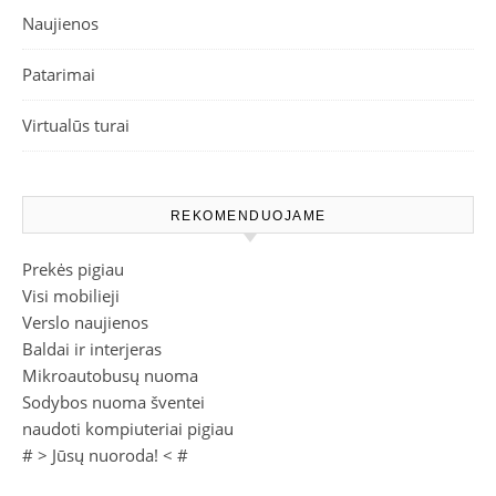
Naujienos
Patarimai
Virtualūs turai
REKOMENDUOJAME
Prekės pigiau
Visi mobilieji
Verslo naujienos
Baldai ir interjeras
Mikroautobusų nuoma
Sodybos nuoma šventei
naudoti kompiuteriai pigiau
# >
Jūsų nuoroda!
< #