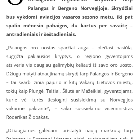
Palangos ir Bergeno Norvegijoje. Skrydžiai
bus vykdomi aviacijos vasaros sezono metu, iki pat
spalio mėnesio pabaigos, du kartus per savaitę –
antradieniais ir šeštadieniais.
„Palangos oro uostas sparčiai auga – plečiasi pasiūla,
sugrįžta paklausios kryptys, o regiono gyventojams
atsiveria vis daugiau galimybių keliauti iš savo oro uosto.
Džiugu matyti atnaujinamą skrydį tarp Palangos ir Bergeno
– tai svarbi žinia pajūrio ir kitų Vakarų Lietuvos miestų,
tokių kaip Plungė, Telšiai, Šilutė ar Mažeikiai, gyventojams,
kurie vėl turės tiesioginį susisiekimą su Norvegijos
vakarine pakrante“, – sako susisiekimo viceministras
Roderikas Žiobakas.
„Džiaugiamės galėdami pristatyti naują maršrutą tarp
Palangos ir Bergeno! Matome didelį susidomėjimą tiek iš