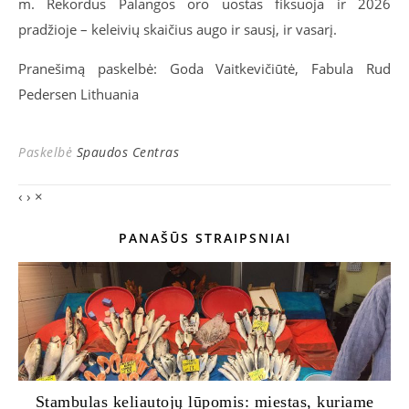
m. Rekordus Palangos oro uostas fiksuoja ir 2026
pradžioje – keleivių skaičius augo ir sausį, ir vasarį.
Pranešimą paskelbė: Goda Vaitkevičiūtė, Fabula Rud
Pedersen Lithuania
Paskelbė
Spaudos Centras
‹
›
×
PANAŠŪS STRAIPSNIAI
Stambulas keliautojų lūpomis: miestas, kuriame