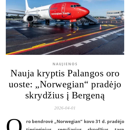
NAUJIENOS
Nauja kryptis Palangos oro
uoste: „Norwegian“ pradėjo
skrydžius į Bergeną
2026-04-01
O
ro bendrovė „Norwegian“ kovo 31 d. pradėjo
tiesioginius reguliarius skrydžius tarp