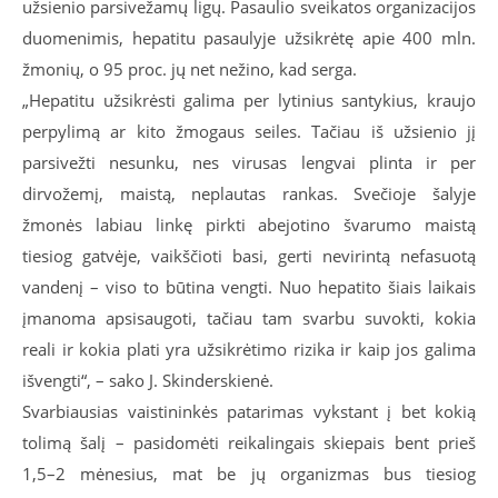
užsienio parsivežamų ligų. Pasaulio sveikatos organizacijos
duomenimis, hepatitu pasaulyje užsikrėtę apie 400 mln.
žmonių, o 95 proc. jų net nežino, kad serga.
„Hepatitu užsikrėsti galima per lytinius santykius, kraujo
perpylimą ar kito žmogaus seiles. Tačiau iš užsienio jį
parsivežti nesunku, nes virusas lengvai plinta ir per
dirvožemį, maistą, neplautas rankas. Svečioje šalyje
žmonės labiau linkę pirkti abejotino švarumo maistą
tiesiog gatvėje, vaikščioti basi, gerti nevirintą nefasuotą
vandenį – viso to būtina vengti. Nuo hepatito šiais laikais
įmanoma apsisaugoti, tačiau tam svarbu suvokti, kokia
reali ir kokia plati yra užsikrėtimo rizika ir kaip jos galima
išvengti“, – sako J. Skinderskienė.
Svarbiausias vaistininkės patarimas vykstant į bet kokią
tolimą šalį – pasidomėti reikalingais skiepais bent prieš
1,5–2 mėnesius, mat be jų organizmas bus tiesiog