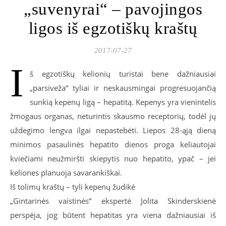
„suvenyrai“ – pavojingos
ligos iš egzotiškų kraštų
2017-07-27
I
š egzotiškų kelionių turistai bene dažniausiai
„parsiveža“ tyliai ir neskausmingai progresuojančią
sunkią kepenų ligą – hepatitą. Kepenys yra vienintelis
žmogaus organas, neturintis skausmo receptorių, todėl jų
uždegimo lengva ilgai nepastebėti. Liepos 28-ąją dieną
minimos pasaulinės hepatito dienos proga keliautojai
kviečiami neužmiršti skiepytis nuo hepatito, ypač – jei
keliones planuoja savarankiškai.
Iš tolimų kraštų – tyli kepenų žudikė
„Gintarinės vaistinės“ ekspertė Jolita Skinderskienė
perspėja, jog būtent hepatitas yra viena dažniausiai iš