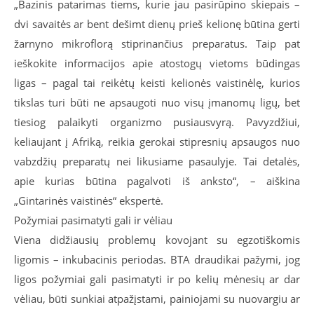
„Bazinis patarimas tiems, kurie jau pasirūpino skiepais –
dvi savaitės ar bent dešimt dienų prieš kelionę būtina gerti
žarnyno mikroflorą stiprinančius preparatus. Taip pat
ieškokite informacijos apie atostogų vietoms būdingas
ligas – pagal tai reikėtų keisti kelionės vaistinėlę, kurios
tikslas turi būti ne apsaugoti nuo visų įmanomų ligų, bet
tiesiog palaikyti organizmo pusiausvyrą. Pavyzdžiui,
keliaujant į Afriką, reikia gerokai stipresnių apsaugos nuo
vabzdžių preparatų nei likusiame pasaulyje. Tai detalės,
apie kurias būtina pagalvoti iš anksto“, – aiškina
„Gintarinės vaistinės“ ekspertė.
Požymiai pasimatyti gali ir vėliau
Viena didžiausių problemų kovojant su egzotiškomis
ligomis – inkubacinis periodas. BTA draudikai pažymi, jog
ligos požymiai gali pasimatyti ir po kelių mėnesių ar dar
vėliau, būti sunkiai atpažįstami, painiojami su nuovargiu ar