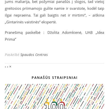
jums maliarija, bet požymiai panašūs į slogos, tad vietoj
greitosios priimamojo gulite namie ir svarstote, kodėl taip
ilgai nepraeina. Tai gali baigtis net ir mirtimi“, – aiškina
„Gintarinės vaistinės“ ekspertė.
Pranešimą paskelbė : Džolita Adomkienė, UAB „Idea
Prima”
Paskelbė
Spaudos Centras
‹
›
×
PANAŠŪS STRAIPSNIAI