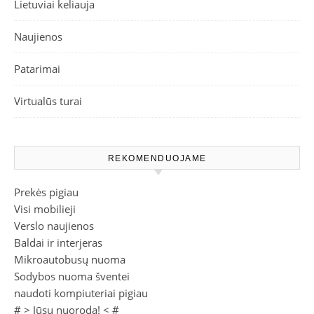
Lietuviai keliauja
Naujienos
Patarimai
Virtualūs turai
REKOMENDUOJAME
Prekės pigiau
Visi mobilieji
Verslo naujienos
Baldai ir interjeras
Mikroautobusų nuoma
Sodybos nuoma šventei
naudoti kompiuteriai pigiau
# >
Jūsų nuoroda!
< #