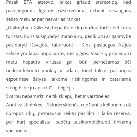
Pasak BTA atstovo, laikas griauti stereotipą, kad
pavojingomis ligomis užsikrečiama nebent nesaugaus
sekso metu ar per nešvarias rankas.
„Galimybių užsikrėsti hepatitu ne ką mažiau turi ir bet kuris
turistas, kuris susigundys manikiūru, pedikiūru ar galimybe
pasidaryti išsvajotą tatuiruotę – šios paslaugos Azijos
šalyse yra labai populiarios, nes pigios. Visų šių procedūrų
metu hepatito virusas gali būti pernešamas dėl
nedezinfekuotų įrankių ar adatų, todėl tokias paslaugas
egzotinėse šalyse laikome rizikingomis ir patariame
stengtis be jų apsieiti“, – teigė jis.
Svarbu nepamiršti ne tik skiepų, bet ir vaistinėlės
Anot vaistininkės J. Skinderskienės, ruošiantis kelionėms už
Europos ribų, pirmiausiai reiktų pasilikti ir laiko rezervą,
per kurį specialistai padėtų susikomplektuoti tinkamą
vaistinėlę.