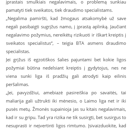
įprastais smulkiais negalavimais, o problemą sunkiau
pamatyti tiek sveikatos, tiek draudimo specialistams.
„Negalima pamiršti, kad žmogaus atsakomybė už save
negali pasibaigti sugrįžus namo, į įprastą aplinką. Jaučiant
negalavimo požymius, nereikėtų rizikuoti ir iškart kreiptis į
sveikatos specialistus“, – teigia BTA asmens draudimo
specialistas.
Jei grįžus iš egzotiškos šalies pajuntami bet kokie ligos
požymiai būtina nedelsiant kreiptis į gydytojus, nes ne
viena sunki liga iš pradžių gali atrodyti kaip eilinis
peršalimas.
„Jei, pavyzdžiui, amebiazė pasireiškia po savaitės, tai
maliarija gali užtrukti iki mėnesio, o Laimo liga net ir iki
pusės metų. Žmonės supainioja jas su kitais negalavimais,
kad ir su gripu. Tad yra rizika ne tik susirgti, bet susirgus to
nesuprasti ir neįvertinti ligos rimtumo. Įsivaizduokite, kad