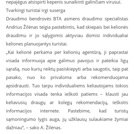
nepajėgus atsispirti kepenis sunaikinti galinčiam virusui.
Tvarkingi turistai irgi suserga
Draudimo bendrovės BTA asmens draudimo specialistas
Andrius Žilėnas teigia pastebintis, kad skiepais bei kelionės
draudimu ir jo sąlygomis aktyviau domisi individualiai
keliones planuojantys turistai.
„Kai kelionė perkama per kelionių agentūrą, ji paprastai
visada informuoja apie galimus pavojus ir pateikia ligų
sąrašą, nuo kurių reiktų pasiskiepyti arba saugotis, taip pat
pasako, nuo ko privaloma arba rekomenduojama
apsidrausti. Tuo tarpu individualiems keliautojams tokios
informacijos visada tenka ieškoti patiems – klausti jau
keliavusių draugų ar kolegų rekomendacijų, ieškotis
informacijos internete. Pastebime, kad turistų
sąmoningumo lygis auga, jų užklausų sulaukiame žymiai
dažniau“, – sako A. Žilėnas.