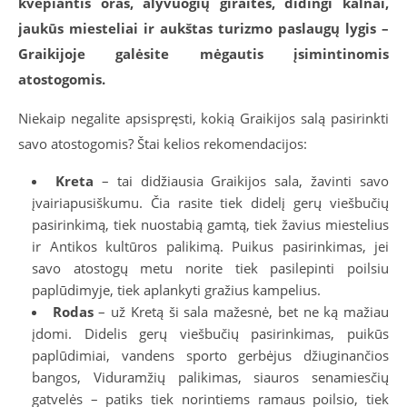
kvepiantis oras, alyvuogių giraitės, didingi kalnai,
jaukūs miesteliai ir aukštas turizmo paslaugų lygis –
Graikijoje galėsite mėgautis įsimintinomis
atostogomis.
Niekaip negalite apsispręsti, kokią Graikijos salą pasirinkti
savo atostogomis? Štai kelios rekomendacijos:
Kreta
– tai didžiausia Graikijos sala, žavinti savo
įvairiapusiškumu. Čia rasite tiek didelį gerų viešbučių
pasirinkimą, tiek nuostabią gamtą, tiek žavius miestelius
ir Antikos kultūros palikimą. Puikus pasirinkimas, jei
savo atostogų metu norite tiek pasilepinti poilsiu
paplūdimyje, tiek aplankyti gražius kampelius.
Rodas
– už Kretą ši sala mažesnė, bet ne ką mažiau
įdomi. Didelis gerų viešbučių pasirinkimas, puikūs
paplūdimiai, vandens sporto gerbėjus džiuginančios
bangos, Viduramžių palikimas, siauros senamiesčių
gatvelės – patiks tiek norintiems ramaus poilsio, tiek