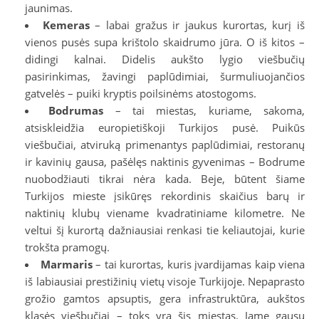
jaunimas.
Kemeras
– labai gražus ir jaukus kurortas, kurį iš
vienos pusės supa krištolo skaidrumo jūra. O iš kitos –
didingi kalnai. Didelis aukšto lygio viešbučių
pasirinkimas, žavingi paplūdimiai, šurmuliuojančios
gatvelės – puiki kryptis poilsinėms atostogoms.
Bodrumas
– tai miestas, kuriame, sakoma,
atsiskleidžia europietiškoji Turkijos pusė. Puikūs
viešbučiai, atviruką primenantys paplūdimiai, restoranų
ir kavinių gausa, pašėlęs naktinis gyvenimas – Bodrume
nuobodžiauti tikrai nėra kada. Beje, būtent šiame
Turkijos mieste įsikūręs rekordinis skaičius barų ir
naktinių klubų viename kvadratiniame kilometre. Ne
veltui šį kurortą dažniausiai renkasi tie keliautojai, kurie
trokšta pramogų.
Marmaris
– tai kurortas, kuris įvardijamas kaip viena
iš labiausiai prestižinių vietų visoje Turkijoje. Nepaprasto
grožio gamtos apsuptis, gera infrastruktūra, aukštos
klasės viešbučiai – toks yra šis miestas. Jame gausu