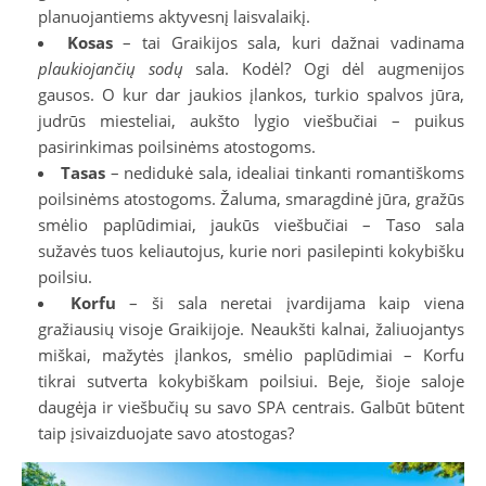
planuojantiems aktyvesnį laisvalaikį.
Kosas
– tai Graikijos sala, kuri dažnai vadinama
plaukiojančių sodų
sala. Kodėl? Ogi dėl augmenijos
gausos. O kur dar jaukios įlankos, turkio spalvos jūra,
judrūs miesteliai, aukšto lygio viešbučiai – puikus
pasirinkimas poilsinėms atostogoms.
Tasas
– nedidukė sala, idealiai tinkanti romantiškoms
poilsinėms atostogoms. Žaluma, smaragdinė jūra, gražūs
smėlio paplūdimiai, jaukūs viešbučiai – Taso sala
sužavės tuos keliautojus, kurie nori pasilepinti kokybišku
poilsiu.
Korfu
– ši sala neretai įvardijama kaip viena
gražiausių visoje Graikijoje. Neaukšti kalnai, žaliuojantys
miškai, mažytės įlankos, smėlio paplūdimiai – Korfu
tikrai sutverta kokybiškam poilsiui. Beje, šioje saloje
daugėja ir viešbučių su savo SPA centrais. Galbūt būtent
taip įsivaizduojate savo atostogas?