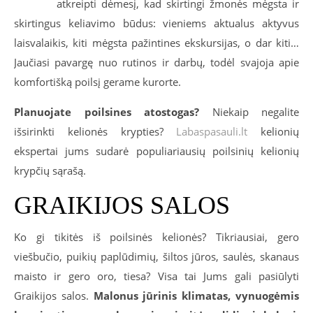
atkreipti dėmesį, kad skirtingi žmonės mėgsta ir
skirtingus keliavimo būdus: vieniems aktualus aktyvus
laisvalaikis, kiti mėgsta pažintines ekskursijas, o dar kiti…
Jaučiasi pavargę nuo rutinos ir darbų, todėl svajoja apie
komfortišką poilsį gerame kurorte.
Planuojate poilsines atostogas?
Niekaip negalite
išsirinkti kelionės krypties?
Labaspasauli.lt
kelionių
ekspertai jums sudarė populiariausių poilsinių kelionių
krypčių sąrašą.
GRAIKIJOS SALOS
Ko gi tikitės iš poilsinės kelionės? Tikriausiai, gero
viešbučio, puikių paplūdimių, šiltos jūros, saulės, skanaus
maisto ir gero oro, tiesa? Visa tai Jums gali pasiūlyti
Graikijos salos.
Malonus jūrinis klimatas, vynuogėmis