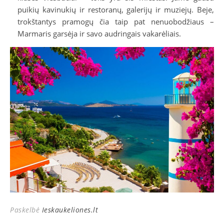
puikių kavinukių ir restoranų, galerijų ir muziejų. Beje,
trokštantys pramogų čia taip pat nenuobodžiaus –
Marmaris garsėja ir savo audringais vakarėliais.
Paskelbė
Ieskaukeliones.lt