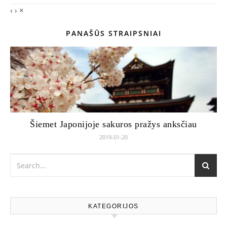
‹
›
×
PANAŠŪS STRAIPSNIAI
Šiemet Japonijoje sakuros pražys anksčiau
2019-01-20
KATEGORIJOS