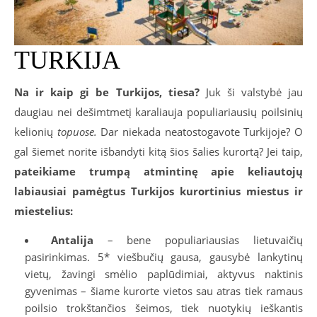
TURKIJA
Na ir kaip gi be Turkijos, tiesa?
Juk ši valstybė jau
daugiau nei dešimtmetį karaliauja populiariausių poilsinių
kelionių
topuose.
Dar niekada neatostogavote Turkijoje? O
gal šiemet norite išbandyti kitą šios šalies kurortą? Jei taip,
pateikiame trumpą atmintinę apie keliautojų
labiausiai pamėgtus Turkijos kurortinius miestus ir
miestelius:
Antalija
– bene populiariausias lietuvaičių
pasirinkimas. 5* viešbučių gausa, gausybė lankytinų
vietų, žavingi smėlio paplūdimiai, aktyvus naktinis
gyvenimas – šiame kurorte vietos sau atras tiek ramaus
poilsio trokštančios šeimos, tiek nuotykių ieškantis