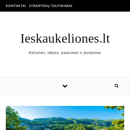
KONTAKTAI
STRAIPSNIŲ TALPINIMAS
Ieskaukeliones.lt
Kelionės: idėjos, patarimai ir įkvėpimai