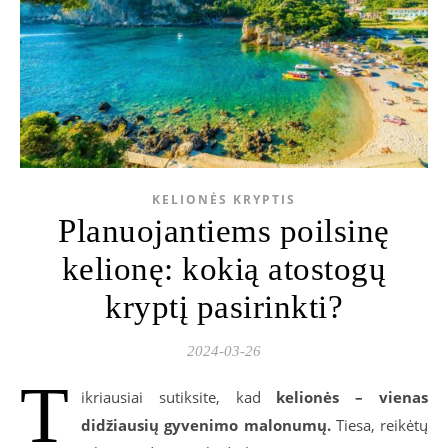
KELIONĖS KRYPTIS
Planuojantiems poilsinę
kelionę: kokią atostogų
kryptį pasirinkti?
2024-03-26
T
ikriausiai sutiksite, kad
kelionės – vienas
didžiausių gyvenimo malonumų.
Tiesa, reikėtų