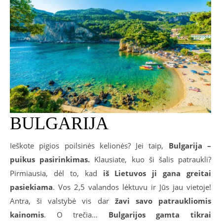
BULGARIJA
Ieškote pigios poilsinės kelionės? Jei taip,
Bulgarija –
puikus pasirinkimas.
Klausiate, kuo ši šalis patraukli?
Pirmiausia, dėl to, kad
iš Lietuvos ji gana greitai
pasiekiama
. Vos 2,5 valandos lėktuvu ir Jūs jau vietoje!
Antra, ši valstybė vis dar
žavi savo patraukliomis
kainomis
. O trečia…
Bulgarijos gamta tikrai