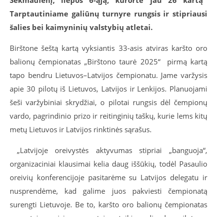
Tarptautiniame galiūnų turnyre rungsis ir stipriausi
šalies bei kaimyninių valstybių atletai.
Birštone šeštą kartą vyksiantis 33-asis atviras karšto oro
balionų čempionatas „Birštono taurė 2025“ pirmą kartą
tapo bendru Lietuvos–Latvijos čempionatu. Jame varžysis
apie 30 pilotų iš Lietuvos, Latvijos ir Lenkijos. Planuojami
šeši varžybiniai skrydžiai, o pilotai rungsis dėl čempionų
vardo, pagrindinio prizo ir reitinginių taškų, kurie lems kitų
metų Lietuvos ir Latvijos rinktinės sąrašus.
„
Latvijoje oreivystės aktyvumas stipriai
„
banguoja
“
,
organizaciniai klausimai kelia daug iššūkių, todėl Pasaulio
oreivių konferencijoje pasitarėme su Latvijos delegatu ir
nusprendėme, kad galime juos pakviesti čempionatą
surengti Lietuvoje. Be to, karšto oro balionų čempionatas