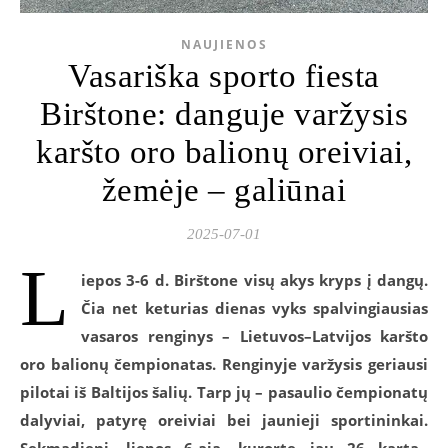
NAUJIENOS
Vasariška sporto fiesta
Birštone: danguje varžysis
karšto oro balionų oreiviai,
žemėje – galiūnai
2025-07-01
L
iepos 3-6 d. Birštone visų akys kryps į dangų.
Čia net keturias dienas vyks spalvingiausias
vasaros renginys – Lietuvos–Latvijos karšto
oro balionų čempionatas.
Renginyje varžysis geriausi
pilotai iš Baltijos šalių. Tarp jų – pasaulio čempionatų
dalyviai, patyrę oreiviai bei jaunieji sportininkai.
Sekmadienį, liepos 6-ąją, kurorte jau 26 kartą