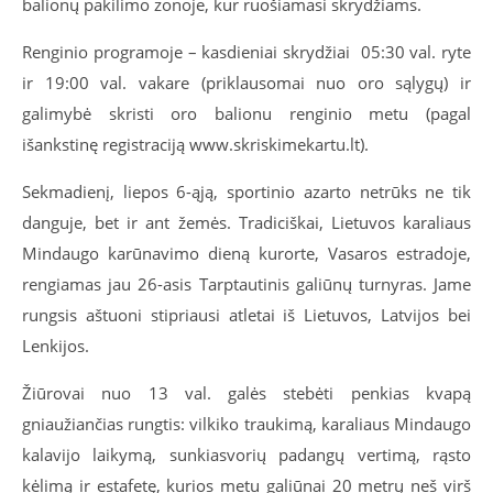
balionų pakilimo zonoje, kur ruošiamasi skrydžiams.
Renginio
programoje – kasdieniai skrydžiai 05:30 val. ryte
ir 19:00 val. vakare (priklausomai nuo oro sąlygų) ir
galimybė skristi oro balionu renginio metu (pagal
išankstinę registraciją www.skriskimekartu.lt).
Sekmadienį, liepos 6-ąją, sportinio azarto netrūks ne tik
danguje, bet ir ant žemės. Tradiciškai, Lietuvos karaliaus
Mindaugo karūnavimo dieną kurorte, Vasaros estradoje,
rengiamas
jau 26-asis Tarptautinis galiūnų turnyras. Jame
rungsis aštuoni stipriausi atletai iš Lietuvos, Latvijos bei
Lenkijos.
Žiūrovai nuo 13 val. galės stebėti penkias kvapą
gniaužiančias rungtis: vilkiko traukimą, karaliaus Mindaugo
kalavijo laikymą, sunkiasvorių padangų vertimą, rąsto
kėlimą ir estafetę, kurios metu galiūnai 20 metrų neš virš