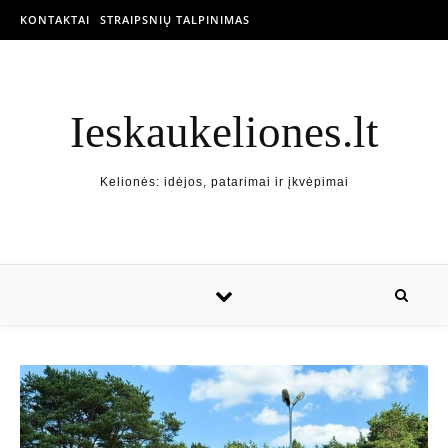
KONTAKTAI
STRAIPSNIŲ TALPINIMAS
Ieskaukeliones.lt
Kelionės: idėjos, patarimai ir įkvėpimai