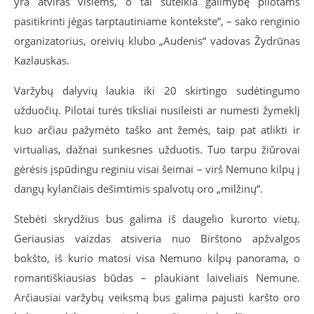
yra atviras visiems, o tai suteikia galimybę pilotams
pasitikrinti jėgas tarptautiniame kontekste
“
,
– sako renginio
organizatorius, oreivių klubo „Audenis“ vadovas Žydrūnas
Kazlauskas.
Varžybų dalyvių laukia iki 20 skirtingo sudėtingumo
užduočių. Pilotai turės tiksliai nusileisti ar numesti žymeklį
kuo arčiau pažymėto taško ant žemės, taip pat atlikti ir
virtualias, dažnai sunkesnes užduotis. Tuo tarpu žiūrovai
gėrėsis įspūdingu reginiu visai šeimai – virš Nemuno kilpų į
dangų kylančiais dešimtimis spalvotų
oro „milžinų“.
Stebėti skrydžius bus galima iš daugelio kurorto vietų.
Geriausias vaizdas atsiveria nuo Birštono apžvalgos
bokšto, iš kurio matosi visa Nemuno kilpų panorama, o
romantiškiausias būdas – plaukiant laiveliais Nemune.
Arčiausiai varžybų veiksmą bus galima pajusti karšto oro