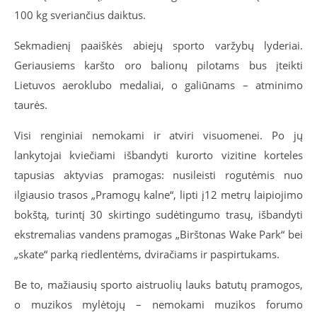
100 kg sveriančius daiktus.
Sekmadienį paaiškės abiejų sporto varžybų lyderiai.
Geriausiems karšto oro balionų pilotams bus įteikti
Lietuvos aeroklubo medaliai, o galiūnams – atminimo
taurės.
Visi renginiai nemokami ir atviri visuomenei. Po jų
lankytojai kviečiami išbandyti kurorto vizitine korteles
tapusias aktyvias pramogas: nusileisti rogutėmis nuo
ilgiausio trasos „Pramogų kalne“, lipti į
12 metrų laipiojimo
bokštą, turintį 30 skirtingo sudėtingumo trasų, išbandyti
ekstremalias vandens pramogas „Birštonas Wake Park“ bei
„
skate
“
parką riedlentėms, dviračiams ir paspirtukams.
Be to, mažiausių sporto aistruolių lauks batutų pramogos,
o muzikos mylėtojų – nemokami muzikos forumo