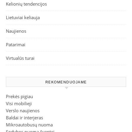
Kelionių tendencijos
Lietuviai keliauja
Naujienos
Patarimai
Virtualūs turai
REKOMENDUOJAME
Prekės pigiau
Visi mobilieji
Verslo naujienos
Baldai ir interjeras
Mikroautobusų nuoma
Sodybos nuoma šventei