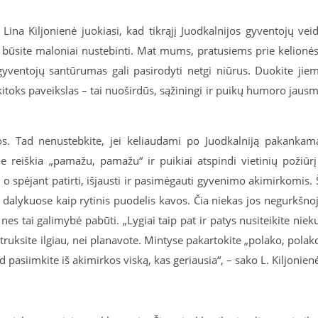
Lina Kiljonienė juokiasi, kad tikrąjį Juodkalnijos gyventojų vei
r… būsite maloniai nustebinti. Mat mums, pratusiems prie kelionė
gyventojų santūrumas gali pasirodyti netgi niūrus. Duokite jie
i kitoks paveikslas – tai nuoširdūs, sąžiningi ir puikų humoro jaus
s. Tad nenustebkite, jei keliaudami po Juodkalniją pakankam
ie reiškia „pamažu, pamažu“ ir puikiai atspindi vietinių požiūrį
 o spėjant patirti, išjausti ir pasimėgauti gyvenimo akimirkomis. 
e dalykuose kaip rytinis puodelis kavos. Čia niekas jos negurkšno
es tai galimybė pabūti. „Lygiai taip pat ir patys nusiteikite niek
truksite ilgiau, nei planavote. Mintyse pakartokite „polako, polak
ad pasiimkite iš akimirkos viską, kas geriausia“, – sako L. Kiljonien