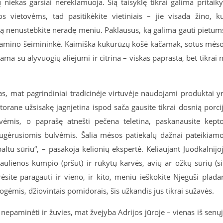
niekas garsiai nereklamuoja. Šią taisyklę tikrai galima pritaiky
s vietovėms, tad pasitikėkite vietiniais – jie visada žino, k
rną nenustebkite neradę meniu. Paklausus, ką galima gauti pietum
agamino šeimininkė. Kaimiška kukurūzų košė kačamak, sotus mės
iama su alyvuogių aliejumi ir citrina – viskas paprasta, bet tikrai 
mas, mat pagrindiniai tradicinėje virtuvėje naudojami produktai y
torane užsisakę jagnjetina ispod sača gausite tikrai dosnią porci
vėmis, o paprašę atnešti pečena teletina, paskanausite kept
sugėrusiomis bulvėmis. Šalia mėsos patiekalų dažnai pateikiam
altu sūriu“, – pasakoja kelionių ekspertė. Keliaujant Juodkalnijo
ulienos kumpio (pršut) ir rūkytų karvės, avių ar ožkų sūrių (si
ėsite paragauti ir vieno, ir kito, meniu ieškokite Njeguši plada
ogėmis, džiovintais pomidorais, šis užkandis jus tikrai sužavės.
 nepaminėti ir žuvies, mat žvejyba Adrijos jūroje – vienas iš senų