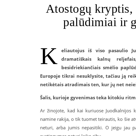
Atostogų kryptis, 
palūdimiai ir 
K
eliautojus iš viso pasaulio J
dramatiškais kalnų reljefai
besidriekiančiais smėlio paplūd
Europoje tikrai nesuklysite, tačiau ją reik
netikėtais atradimais ten, kur jų net neie
Šalis, kurioje gyvenimas teka kitokiu rit
Ar žinojote, kad kai kuriuose Juodkalnijos 
namine rakija, o tik tuomet teirautis, ko šie at
neturi, arba jumis nepasitiki. O jeigu jau pa