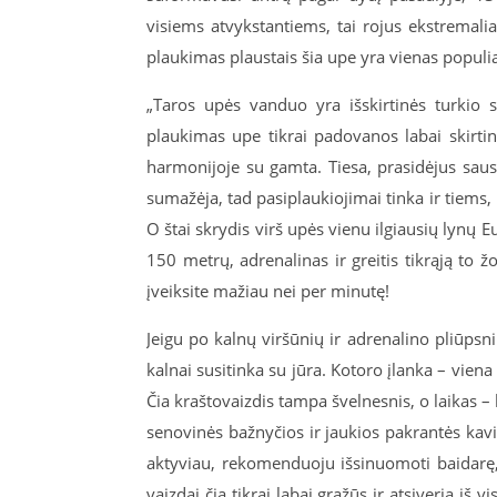
visiems atvykstantiems, tai rojus ekstremali
plaukimas plaustais šia upe yra vienas populia
„Taros upės vanduo yra išskirtinės turkio 
plaukimas upe tikrai padovanos labai skirtin
harmonijoje su gamta. Tiesa, prasidėjus sa
sumažėja, tad pasiplaukiojimai tinka ir tiems,
O štai skrydis virš upės vienu ilgiausių lynų 
150 metrų, adrenalinas ir greitis tikrąją to
įveiksite mažiau nei per minutę!
Jeigu po kalnų viršūnių ir adrenalino pliūpsnių
kalnai susitinka su jūra. Kotoro įlanka – vien
Čia kraštovaizdis tampa švelnesnis, o laikas – 
senovinės bažnyčios ir jaukios pakrantės kavinė
aktyviau, rekomenduoju išsinuomoti baidarę, ir
vaizdai čia tikrai labai gražūs ir atsiveria iš v