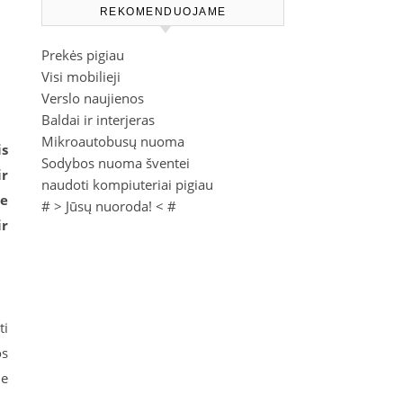
REKOMENDUOJAME
Prekės pigiau
Visi mobilieji
Verslo naujienos
Baldai ir interjeras
Mikroautobusų nuoma
is
Sodybos nuoma šventei
ir
naudoti kompiuteriai pigiau
je
# >
Jūsų nuoroda!
< #
ir
ti
os
je