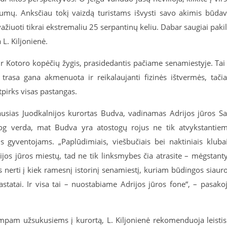
tumų. Anksčiau tokį vaizdą turistams išvysti savo akimis būda
važiuoti tikrai ekstremaliu 25 serpantinų keliu. Dabar saugiai pakil
L. Kiljonienė.
 ir Kotoro kopėčių žygis, prasidedantis pačiame senamiestyje. Tai
 trasa gana akmenuota ir reikalaujanti fizinės ištvermės, tači
tpirks visas pastangas.
ausias Juodkalnijos kurortas Budva, vadinamas Adrijos jūros S
og verda, mat Budva yra atostogų rojus ne tik atvykstantie
s gyventojams. „Paplūdimiais, viešbučiais bei naktiniais kluba
ijos jūros miestų, tad ne tik linksmybes čia atrasite – mėgstant
 nerti į kiek ramesnį istorinį senamiestį, kuriam būdingos siaur
astatai. Ir visa tai – nuostabiame Adrijos jūros fone“, – pasako
mpam užsukusiems į kurortą, L. Kiljonienė rekomenduoja leistis