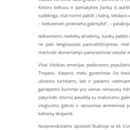
Kotoro keltuvu ir pamatykite įlanką iš aukš
sudėtinga, mat norint pakilti į kalną, tekdavo 
– kiekvienam prieinama galimybė“, – pasakoja 
Ieškantiems netikėtų atradimų, turėtų patikti
ne pats lengviausias pasivaikščiojimas, mat
maršrute atsiveriantys panoraminiai vaizdai a
Visai kitokias emocijas padovanos populiari
Tropezu. Vasaros metu gyvenimas čia tiesi
užsienio turistams, bet ir patiems vietiniam
garsėjantis kurortas yra vienas seniausių Adr
patyrinėti istorinį paveldą su malonumu galės
vingiuotos gatvės ir senoviniai akmeniniai p
kelionių ekspertė.
Nusprendusiems apsistoti Budvoje ar tik tru