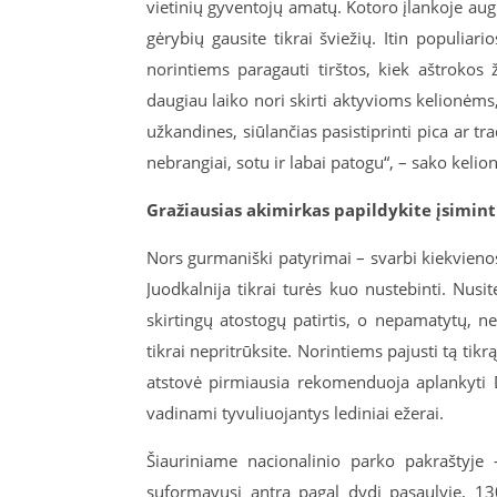
vietinių gyventojų amatų. Kotoro įlankoje aug
gėrybių gausite tikrai šviežių. Itin populiar
norintiems paragauti tirštos, kiek aštrokos 
daugiau laiko nori skirti aktyvioms kelionėm
užkandines, siūlančias pasistiprinti pica ar tr
nebrangiai, sotu ir labai patogu“, – sako kelio
Gražiausias akimirkas papildykite įsimint
Nors gurmaniški patyrimai – svarbi kiekvienos 
Juodkalnija tikrai turės kuo nustebinti. Nusite
skirtingų atostogų patirtis, o nepamatytų, nep
tikrai nepritrūksite. Norintiems pajusti tą ti
atstovė pirmiausia rekomenduoja aplankyti D
vadinami tyvuliuojantys lediniai ežerai.
Šiauriniame nacionalinio parko pakraštyje
suformavusi antrą pagal dydį pasaulyje, 1