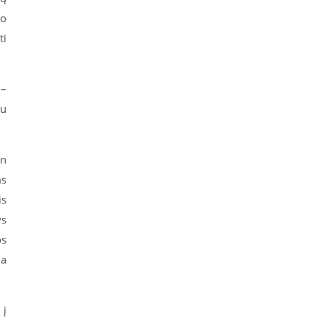
vo
ti
 –
au
an
ms
is
ys
os
ja
 į