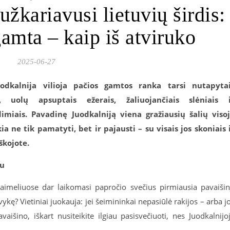
užkariavusi lietuvių širdis:
gamta – kaip iš atviruko
2025-06-27
uodkalnija vilioja pačios gamtos ranka tarsi nutapyta
s, uolų apsuptais ežerais, žaliuojančiais slėniais 
imiais. Pavadinę Juodkalniją viena gražiausių šalių viso
ia ne tik pamatyti, bet ir pajausti – su visais jos skoniais 
škojote.
mu
kaimeliuose dar laikomasi papročio svečius pirmiausia pavaišin
vykę? Vietiniai juokauja: jei šeimininkai nepasiūlė rakijos – arba j
vaišino, iškart nusiteikite ilgiau pasisvečiuoti, nes Juodkalnijo