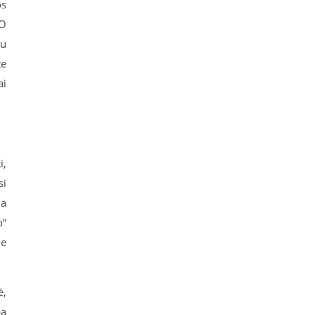
os
 O
tu
te
ai
i,
si
ia
o“
le
ė,
pą