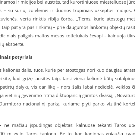
inamos ir midijos bei austrės, tad kurortiniuose miesteliuose jūr
ios – su sūriu, žolelėmis ir duonos trupiniais užkeptos midijos.
žuvienės, verta rinktis riblja čorba. „Tiems, kurie atostogų me
s, taip pat yra pasirinkimų – prie daugumos lankomų objektų rasi
adiciniais pailgais maltos mėsos kotletukais čevapi – kainuoja tikr
nių ekspertė.
inais potyriais
kelionės dalis, tuos, kurie per atostogas nori kuo daugiau atrast
ikite, kad grįžę jausitės taip, tarsi viena kelionė būtų sutalpinu
atirtų dalykų vis dar likę – nors šalis labai nedidelė, veiklos č
krąją vietinių gyvenimo ritmą diktuojančią gamtos dvasią, „Novatur
urmitoro nacionalinį parką, kuriame plyti parko vizitinė korte
 – ne mažiau įspūdingas objektas: kalnuose tekanti Taros up
300 m gylio Taros kanjoną. Be to, kad kanjonas gniaužia kva