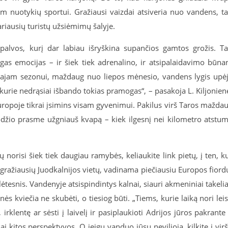
am nuotykių sportui. Gražiausi vaizdai atsiveria nuo vandens, t
riausių turistų užsiėmimų šalyje.
spalvos, kurį dar labiau išryškina supančios gamtos grožis. T
gas emocijas – ir šiek tiek adrenalino, ir atsipalaidavimo būna
usajam sezonui, maždaug nuo liepos mėnesio, vandens lygis upė
 kurie nedrąsiai išbando tokias pramogas“, – pasakoja L. Kiljonien
Europoje tikrai įsimins visam gyvenimui. Pakilus virš Taros mažda
 žodžio prasme užgniauš kvapą – kiek ilgesnį nei kilometro atstu
 norisi šiek tiek daugiau ramybės, keliaukite link pietų, į ten, k
a gražiausių Juodkalnijos vietų, vadinama piečiausiu Europos fiord
lėtesnis. Vandenyje atsispindintys kalnai, siauri akmeniniai takelia
s kviečia ne skubėti, o tiesiog būti. „Tiems, kurie laiką nori leis
klentę ar sėsti į laivelį ir pasiplaukioti Adrijos jūros pakrante
isai kitos perspektyvos. O jeigu vanduo jūsų nevilioja, kilkite į vir