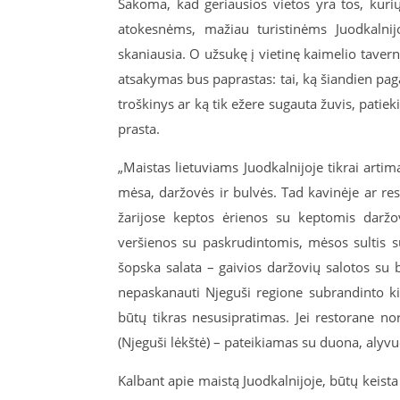
Sakoma, kad geriausios vietos yra tos, kurių 
atokesnėms, mažiau turistinėms Juodkalnijo
skaniausia. O užsukę į vietinę kaimelio tave
atsakymas bus paprastas: tai, ką šiandien p
troškinys ar ką tik ežere sugauta žuvis, patiek
prasta.
„Maistas lietuviams Juodkalnijoje tikrai arti
mėsa, daržovės ir bulvės. Tad kavinėje ar res
žarijose keptos ėrienos su keptomis daržo
veršienos su paskrudintomis, mėsos sultis 
šopska salata – gaivios daržovių salotos su b
nepaskanauti Njeguši regione subrandinto kia
būtų tikras nesusipratimas. Jei restorane nor
(Njeguši lėkštė) – pateikiamas su duona, alyvu
Kalbant apie maistą Juodkalnijoje, būtų keista