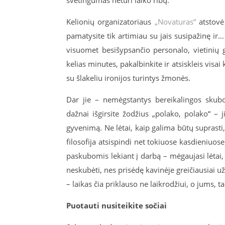
svetingumas neturi laiko ribų.
Kelionių organizatoriaus
„Novaturas“
atstovė 
pamatysite tik artimiau su jais susipažinę i
visuomet besišypsančio personalo, vietinių 
kelias minutes, pakalbinkite ir atsiskleis visa
su šlakeliu ironijos turintys žmonės.
Dar jie – nemėgstantys bereikalingos skubo
dažnai išgirsite žodžius „polako, polako“ – j
gyvenimą. Ne lėtai, kaip galima būtų suprasti,
filosofija atsispindi net tokiuose kasdieniuos
paskubomis lekiant į darbą – mėgaujasi lėtai, n
neskubėti, nes prisėdę kavinėje greičiausiai už
– laikas čia priklauso ne laikrodžiui, o jums, t
Puotauti nusiteikite sočiai