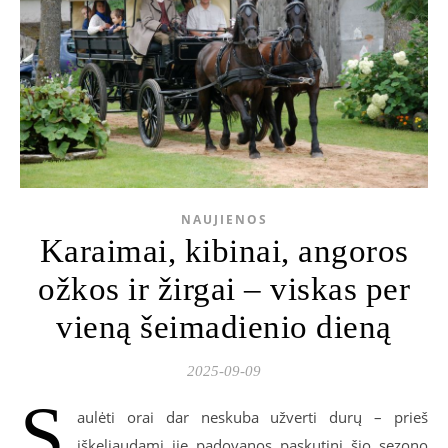
NAUJIENOS
Karaimai, kibinai, angoros
ožkos ir žirgai – viskas per
vieną šeimadienio dieną
2025-09-09
S
aulėti orai dar neskuba užverti durų – prieš
iškeliaudami jie
padovanos
paskutinį šio sezono