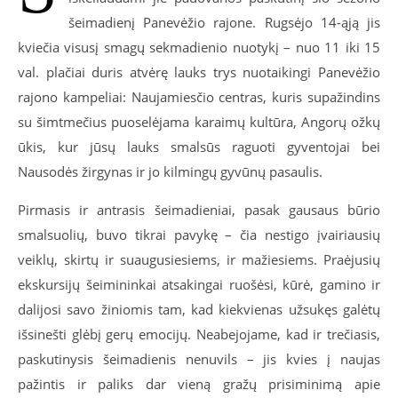
šeimadienį
Panevėžio rajone.
Rugsėjo 14-ąją
jis
kvieči
a vis
u
s
į smagų sekmadienio nuotykį
–
nuo 11 iki 15
val. plačiai duris atvėrę lauks trys nuotaikingi Panevėžio
rajono kampeliai
:
Naujamiesčio centras, kuris supažindins
su šimtmečius
puoselėjama
karaimų kultūra,
Angorų
ožkų
ūkis
, kur jūsų lauks smalsūs
raguoti
gyventojai bei
Nausodės
žirgynas ir jo kilmingų gyvūnų pasaulis.
Pirmasis ir antrasis
šeimadieniai
, pasak gausaus būrio
smalsuolių, buvo tikrai pavykę – čia nestigo įvairiausių
veiklų, skirtų ir suaugusiesiems, ir mažiesiems.
Praėjusių
ekskursijų
šeimininkai atsakingai ruošėsi, kūrė, gamino ir
dalijosi savo žiniomis tam, kad kiekvienas užsukęs
galėtų
išsinešt
i
glėbį gerų emocijų. Neabejojame, kad ir trečiasis,
paskutinysis
šeimadienis
nenuvils – jis kvies į naujas
pažintis ir paliks dar vieną gražų prisiminimą apie