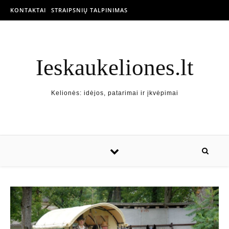
KONTAKTAI
STRAIPSNIŲ TALPINIMAS
Ieskaukeliones.lt
Kelionės: idėjos, patarimai ir įkvėpimai