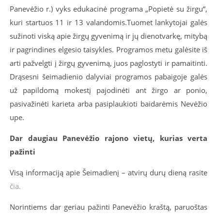
Panevėžio r.) vyks edukacinė programa „Popietė su žirgu“
,
kuri startuos
11 i
r
1
3
val
andomis.
T
uomet
lankytojai
galės
sužinoti viską apie žirgų gyvenimą
ir
jų dienotvarkę, mitybą
ir pagrindines elgesio taisykles.
Programos metu galėsite iš
arti pažvelgti į ž
irgų gyvenimą,
juos paglostyti ir pamaitinti
.
Drąsesni
šeimadienio
dalyviai programos pabaigoje galės
už papildomą mokestį pajodinėti ant žirgo ar ponio,
pasivažinėti karieta arba pasiplaukioti baidarėmis Nevėžio
upe.
Dar daugiau Panevėžio rajono vietų, kurias verta
pažinti
Visą informaciją apie
Šeimadienį
– atvirų durų dieną rasite
čia.
Norintiems dar geriau pažinti Panevėžio kraštą, paruoštas