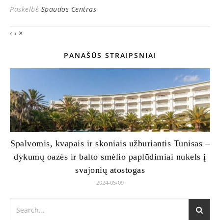
Paskelbė
Spaudos Centras
‹
›
×
PANAŠŪS STRAIPSNIAI
Spalvomis, kvapais ir skoniais užburiantis Tunisas –
dykumų oazės ir balto smėlio paplūdimiai nukels į
svajonių atostogas
2024-05-09