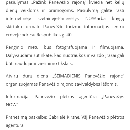
pasiūlymas „Pažink Panevėžio rajoną“ kviečia net kelių
dienų veikloms ir pramogoms. Pasiūlymą galite rasti
internetinėje svetainėje
Panevėžys NOW
arba knygų
skirtuko formatu Panevėžio turizmo informacijos centro
erdvėje adresu Respublikos g. 40.
Renginio metu bus fotografuojama ir filmuojama.
Dalyvaudami sutinkate, kad nuotraukos ir vaizdo įrašai gali
būti naudojami viešinimo tikslais.
Atvirų durų diena
„ŠEIMADIENIS Panevėžio rajone“
organizuojama
s
Panevėžio rajono savivaldybės lėšomis.
Informacija: Panevėžio plėtros agentūra „Panevėžys
NOW“
Pranešimą paskelbė: Gabrielė Kirsnė, VšĮ Panevėžio plėtros
agentūra