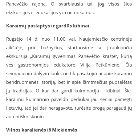
Panevėžio rajoną.
O svarbiausia
tai, jog
vis
os šios
ekskursijos ir edukacijos
yra
nemokamos.
Karaimų paslaptys ir gardūs kibinai
Rugsėjo 14 d. nuo 11.00 val. Naujamiesčio centrinėje
aikštėje, prie bažnyčios, startuosime su įtraukiančia
ekskursija „Karaimų gyvenimas Panevėžio krašte“, kurią
ves gastronomijos
edukatorė
Vilija Petkūnienė. Čia
šeimadienio
dalyvių lauks ne tik pasakojimai apie karaimų
bendruomenės istoriją, bet ir
apie
šimtmečius puoselėt
a
s
jų
tradicij
as
. O kur dar gardi kulminacija – kibinai! Šie
karaimų kulinarinio paveldo perliukai jau seniai pamėgti
lietuvių, tad jei dar neragavote, turėsite progą paragauti jų
autentiško skonio.
Vilnos karalienės iš Mickiemės