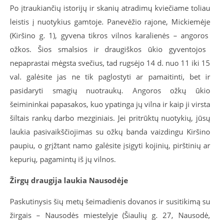
Po
įtraukiančių istorijų ir
skanių atradimų kviečiame toliau
leistis į nuotykius gamtoje
.
Panevėžio rajone,
Mickiemėje
(Kiršino g. 1), gyvena tikros vilnos karalienės –
angoros
ožkos. Šios smalsios ir draugiškos ūkio gyventojos
nepaprastai mėgsta svečius, tad rugsėjo 14 d. nuo 11 iki 15
val. galėsite jas ne tik paglostyti ar pamaitinti, bet ir
pasidaryti smagių nuotraukų.
Angoros
ožkų ūkio
šeimininkai papasakos, kuo ypatinga jų vilna ir kaip ji virsta
šiltais rankų darbo mezginiais.
Jei pritrūktų
nuotykių
, jūsų
laukia pasivaikščiojimas su ožkų banda vaizdingu Kiršino
paupiu, o grįžtant namo g
alėsite įsigyti kojinių, pirštinių ar
kepurių, pagamintų iš jų vilnos.
Žirgų draugija laukia Nausodėje
Paskutinysis šių metų
šeimadienis
dovanos ir susitikimą su
žirgais
–
Nausodės
miestelyje (Šiaulių g. 27,
Nausodė
,