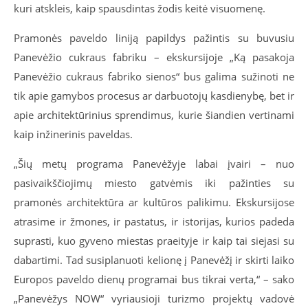
kuri atskleis, kaip spausdintas žodis keitė visuomenę.
Pramonės paveldo liniją papildys pažintis su buvusiu
Panevėžio cukraus fabriku – ekskursijoje „Ką pasakoja
Panevėžio cukraus fabriko sienos“ bus galima sužinoti ne
tik apie gamybos procesus ar darbuotojų kasdienybę, bet ir
apie architektūrinius sprendimus, kurie šiandien vertinami
kaip inžinerinis paveldas.
„Šių metų programa Panevėžyje labai įvairi – nuo
pasivaikščiojimų miesto gatvėmis iki pažinties su
pramonės architektūra ar kultūros palikimu. Ekskursijose
atrasime ir žmones, ir pastatus, ir istorijas, kurios padeda
suprasti, kuo gyveno miestas praeityje ir kaip tai siejasi su
dabartimi. Tad susiplanuoti kelionę į Panevėžį ir skirti laiko
Europos paveldo dienų programai bus tikrai verta,“ – sako
„Panevėžys NOW“ vyriausioji turizmo projektų vadovė