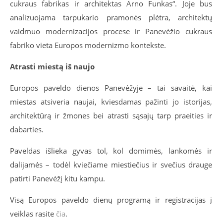
cukraus fabrikas ir architektas Arno Funkas“. Joje bus
analizuojama tarpukario pramonės plėtra, architektų
vaidmuo modernizacijos procese ir Panevėžio cukraus
fabriko vieta Europos modernizmo kontekste.
Atrasti miestą iš naujo
Europos paveldo dienos Panevėžyje – tai savaitė, kai
miestas atsiveria naujai, kviesdamas pažinti jo istorijas,
architektūrą ir žmones bei atrasti sąsajų tarp praeities ir
dabarties.
Paveldas išlieka gyvas tol, kol domimės, lankomės ir
dalijamės – todėl kviečiame miestiečius ir svečius drauge
patirti Panevėžį kitu kampu.
Visą Europos paveldo dienų programą ir registracijas į
veiklas rasite
čia
.