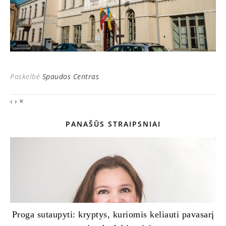
Paskelbė
Spaudos Centras
‹
›
×
PANAŠŪS STRAIPSNIAI
Proga sutaupyti: kryptys, kuriomis keliauti pavasarį