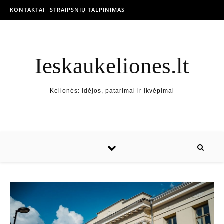
KONTAKTAI
STRAIPSNIŲ TALPINIMAS
Ieskaukeliones.lt
Kelionės: idėjos, patarimai ir įkvėpimai