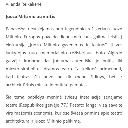
Vilanda Reikalienė.
Juozo Miltinio atmintis
Panevėžys neatsiejamas nuo legendinio režisieriaus Juozo
Miltinio. Europos paveldo dienų metu bus galima leistis į
ekskursiją „Juozo Miltinio gyvenimas ir teatras“. Ji ves
lankytojus nuo memorialinio režisieriaus buto Algirdo
gatvėje, kuriame dar juntama autentiška jo buitis, iki
miesto simbolio – dramos teatro. Tai kelionė, primenanti,
kad teatras čia buvo ne tik meno židinys, bet ir
architektūrinis miesto identiteto pamatas.
Šią temą papildys meninė šviesų instaliacija senajame
teatre (Respublikos gatvėje 77.) Pastato langai visą savaitę
virs mažomis scenomis, kuriose šviesa primins apie teatro
architektūrą ir Juozo Miltinio palikimą.