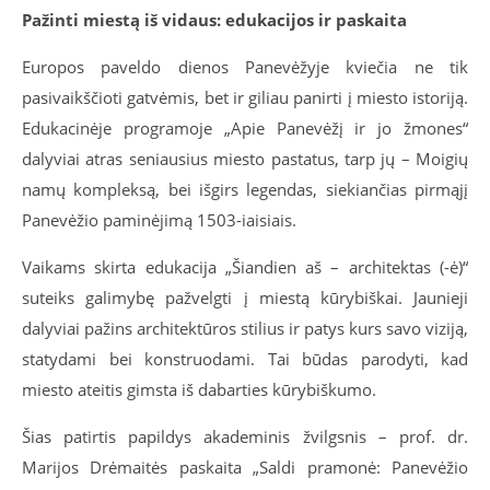
Pažinti miestą iš vidaus: edukacijos ir paskaita
Europos paveldo dienos Panevėžyje kviečia ne tik
pasivaikščioti gatvėmis, bet ir giliau panirti į miesto istoriją.
Edukacinėje programoje „Apie Panevėžį ir jo žmones“
dalyviai atras seniausius miesto pastatus, tarp jų – Moigių
namų kompleksą, bei išgirs legendas, siekiančias pirmąjį
Panevėžio paminėjimą 1503-iaisiais.
Vaikams skirta edukacija „Šiandien aš – architektas (-ė)“
suteiks galimybę pažvelgti į miestą kūrybiškai. Jaunieji
dalyviai pažins architektūros stilius ir patys kurs savo viziją,
statydami bei konstruodami. Tai būdas parodyti, kad
miesto ateitis gimsta iš dabarties kūrybiškumo.
Šias patirtis papildys akademinis žvilgsnis – prof. dr.
Marijos Drėmaitės paskaita „Saldi pramonė: Panevėžio