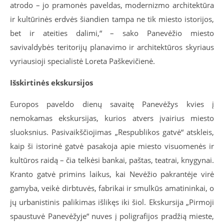
atrodo – jo pramonės paveldas, modernizmo architektūra
ir kultūrinės erdvės šiandien tampa ne tik miesto istorijos,
bet ir ateities dalimi,“ – sako Panevėžio miesto
savivaldybės teritorijų planavimo ir architektūros skyriaus
vyriausioji specialistė Loreta Paškevičienė.
Išskirtinės ekskursijos
Europos paveldo dienų savaitę Panevėžys kvies į
nemokamas ekskursijas, kurios atvers įvairius miesto
sluoksnius. Pasivaikščiojimas „Respublikos gatvė“ atskleis,
kaip ši istorinė gatvė pasakoja apie miesto visuomenės ir
kultūros raidą – čia telkėsi bankai, paštas, teatrai, knygynai.
Kranto gatvė primins laikus, kai Nevėžio pakrantėje virė
gamyba, veikė dirbtuvės, fabrikai ir smulkūs amatininkai, o
jų urbanistinis palikimas išlikęs iki šiol. Ekskursija „Pirmoji
spaustuvė Panevėžyje“ nuves į poligrafijos pradžią mieste,