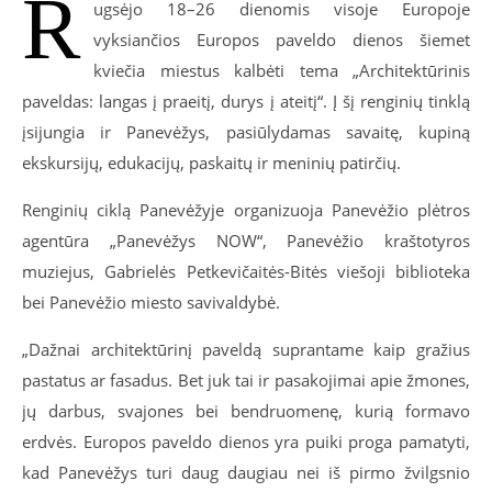
R
ugsėjo 18–26 dienomis visoje Europoje
vyksiančios Europos paveldo dienos šiemet
kviečia miestus kalbėti tema „Architektūrinis
paveldas: langas į praeitį, durys į ateitį“. Į šį renginių tinklą
įsijungia ir Panevėžys, pasiūlydamas savaitę, kupiną
ekskursijų, edukacijų, paskaitų ir meninių patirčių.
Renginių ciklą Panevėžyje organizuoja Panevėžio plėtros
agentūra „Panevėžys NOW“, Panevėžio kraštotyros
muziejus, Gabrielės Petkevičaitės-Bitės viešoji biblioteka
bei Panevėžio miesto savivaldybė.
„Dažnai architektūrinį paveldą suprantame kaip gražius
pastatus ar fasadus. Bet juk tai ir pasakojimai apie žmones,
jų darbus, svajones bei bendruomenę, kurią formavo
erdvės. Europos paveldo dienos yra puiki proga pamatyti,
kad Panevėžys turi daug daugiau nei iš pirmo žvilgsnio