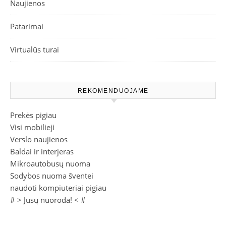
Naujienos
Patarimai
Virtualūs turai
REKOMENDUOJAME
Prekės pigiau
Visi mobilieji
Verslo naujienos
Baldai ir interjeras
Mikroautobusų nuoma
Sodybos nuoma šventei
naudoti kompiuteriai pigiau
# >
Jūsų nuoroda!
< #