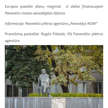
Europos paveldo dienų renginiai iš dalies finansuojami
Panevėžio miesto savivaldybės lėšomis
Informacija: Panevėžio plėtros agentūra „Panevėžys NOW“
Pranešimą paskelbė: Rugilė Pūkaitė, VšĮ Panevėžio plėtros
agentūra