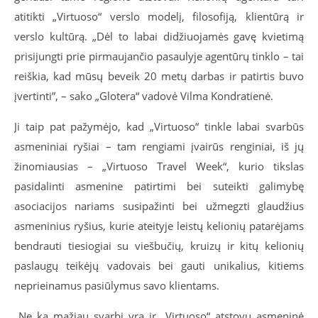
atitikti „Virtuoso“ verslo modelį, filosofiją, klientūrą ir
verslo kultūrą. „Dėl to labai didžiuojamės gavę kvietimą
prisijungti prie pirmaujančio pasaulyje agentūrų tinklo – tai
reiškia, kad mūsų beveik 20 metų darbas ir patirtis buvo
įvertinti”, – sako „Glotera“ vadovė Vilma Kondratienė.
Ji taip pat pažymėjo, kad „Virtuoso“ tinkle labai svarbūs
asmeniniai ryšiai – tam rengiami įvairūs renginiai, iš jų
žinomiausias – „Virtuoso Travel Week“, kurio tikslas
pasidalinti asmenine patirtimi bei suteikti galimybę
asociacijos nariams susipažinti bei užmegzti glaudžius
asmeninius ryšius, kurie ateityje leistų kelionių patarėjams
bendrauti tiesiogiai su viešbučių, kruizų ir kitų kelionių
paslaugų teikėjų vadovais bei gauti unikalius, kitiems
neprieinamus pasiūlymus savo klientams.
„Ne ką mažiau svarbi yra ir „Virtuoso“ atstovų asmeninė