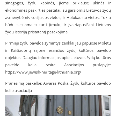
sinagogos, žydų kapinės, jiems priklausę ūkinės ir
ekonominės paskirties pastatai, su garsiomis Lietuvos žydų
asmenybėmis susijusios vietos, ir Holokausto vietos. Tokiu
būdu siekiama sukurti įtraukų ir įvairiapusiškai Lietuvos
žydų istoriją pristatantį pasakojimą.
Pirmieji žydų paveldą žymintys ženklai jau papuošė Molėtų
ir Kaišiadorių rajone esančius žydų kultūros paveldo
objektus. Daugiau informacijos apie Lietuvos žydų kultūros
paveldo kelią rasite Asociacijos puslapyje:
https://www.jewish-heritage-lithuania.org/
Pranešimą paskelbė: Aivaras Poška, Žydų kultūros paveldo
kelio asociacija