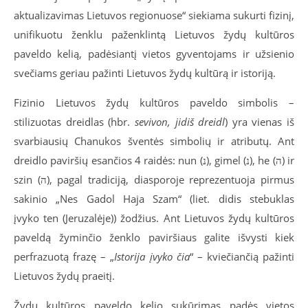
aktualizavimas Lietuvos regionuose“ siekiama sukurti fizinį,
unifikuotu ženklu paženklintą Lietuvos žydų kultūros
paveldo kelią, padėsiantį vietos gyventojams ir užsienio
svečiams geriau pažinti Lietuvos žydų kultūrą ir istoriją.
Fizinio Lietuvos žydų kultūros paveldo simbolis –
stilizuotas dreidlas (hbr.
sevivon, jidiš dreidl
) yra vienas iš
svarbiausių Chanukos šventės simbolių ir atributų. Ant
dreidlo paviršių esančios 4 raidės: nun (נ), gimel (נ), he (ה) ir
szin (ה), pagal tradiciją, diasporoje reprezentuoja pirmus
sakinio „Nes Gadol Haja Szam“ (liet. didis stebuklas
įvyko ten (Jeruzalėje)) žodžius. Ant Lietuvos žydų kultūros
paveldą žyminčio ženklo paviršiaus galite išvysti kiek
perfrazuotą frazę – „
Istorija įvyko čia
“ – kviečiančią pažinti
Lietuvos žydų praeitį.
Žydų kultūros paveldo kelio sukūrimas padės vietos