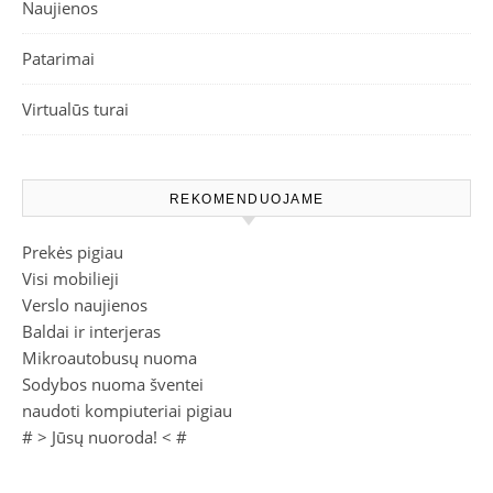
Naujienos
Patarimai
Virtualūs turai
REKOMENDUOJAME
Prekės pigiau
Visi mobilieji
Verslo naujienos
Baldai ir interjeras
Mikroautobusų nuoma
Sodybos nuoma šventei
naudoti kompiuteriai pigiau
# >
Jūsų nuoroda!
< #