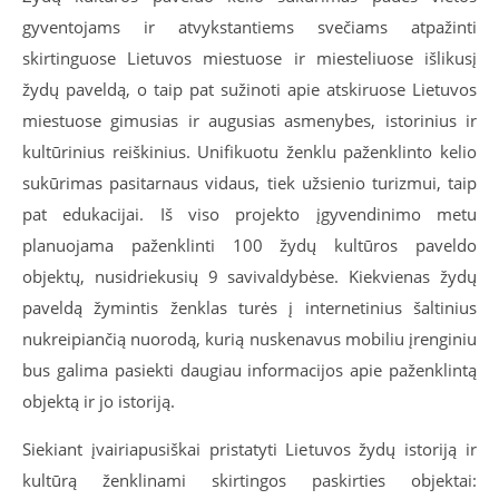
gyventojams ir atvykstantiems svečiams atpažinti
skirtinguose Lietuvos miestuose ir miesteliuose išlikusį
žydų paveldą, o taip pat sužinoti apie atskiruose Lietuvos
miestuose gimusias ir augusias asmenybes, istorinius ir
kultūrinius reiškinius. Unifikuotu ženklu paženklinto kelio
sukūrimas pasitarnaus vidaus, tiek užsienio turizmui, taip
pat edukacijai. Iš viso projekto įgyvendinimo metu
planuojama paženklinti 100 žydų kultūros paveldo
objektų, nusidriekusių 9 savivaldybėse. Kiekvienas žydų
paveldą žymintis ženklas turės į internetinius šaltinius
nukreipiančią nuorodą, kurią nuskenavus mobiliu įrenginiu
bus galima pasiekti daugiau informacijos apie paženklintą
objektą ir jo istoriją.
Siekiant įvairiapusiškai pristatyti Lietuvos žydų istoriją ir
kultūrą ženklinami skirtingos paskirties objektai: