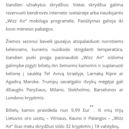
šiandien užsakytus skrydžius. Vietas skrydžiui galima
rezervuoti bendrovės interneto svetainėje arba naudojantis
„Wizz Air“ mobiliąja programėle. Pasiūlymas galioja iki
kovo mėnesio pabaigos.
Žiemos sezonui beveik įpusėjus atsipalaiduoti norintiems
keleiviams, kuriems nusibodo stingdanti temperatūra,
šiandien puiki proga pasinaudoti „Wizz Air“ siūloma
galimybe įsigyti bilietų itin žemomis kainomis ir suplanuoti
kelionę į saulėtą Tel Avivą Izraelyje, Larnaką Kipre ar
Agadirą Maroke. Trumpų savaitgalio išvykų mėgėjai gali
džiaugtis Paryžiaus, Milano, Stokholmo, Barselonos ar
Londono kryptimis.
**
Bilietų kainos prasideda nuo 9,99 Eur
. Iš visų trijų
Lietuvos oro uostų – Vilniaus, Kauno ir Palangos – „Wizz
Air“ šiuo metu skrydžius siūlo 32 kryptimis į 18 valstybių.