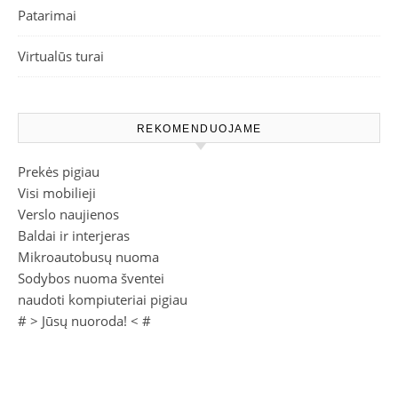
Patarimai
Virtualūs turai
REKOMENDUOJAME
Prekės pigiau
Visi mobilieji
Verslo naujienos
Baldai ir interjeras
Mikroautobusų nuoma
Sodybos nuoma šventei
naudoti kompiuteriai pigiau
# >
Jūsų nuoroda!
< #