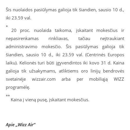
Šis nuolaidos pasiūlymas galioja tik šiandien, sausio 10 d.,
iki 23.59 val.
*
20 proc. nuolaida taikoma, įskaitant mokesčius ir
nepasirenkamas rinkliavas, tačiau neįtraukiant
administravimo mokesčio. Šis pasiūlymas galioja tik
šiandien, sausio 10 d., iki 23.59 val. (Centrinės Europos
laiku). Kelionės turi būti įgyvendintos iki kovo 31 d. Kaina
galioja tik užsakymams, atliktiems oro linijų bendrovės
svetainėje wizzair.com arba per mobiliąją WIZZ
programėlę.
**
Kaina į vieną pusę, įskaitant mokesčius.
Apie „Wizz Air“