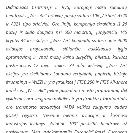
Didžiausios Centrinėje ir Rytų Europoje mažų sąnaudų
bendrovės „Wizz Air“ orlaivių parką sudaro 106 „Airbus“ A320
ir A321 tipo orlaiviai. Oro linijų kompanija skraidina iš 26
bazių ir siūlo daugiau nei 600 maršrutų, jungiančių 145
kryptis 44-iose šalyse. „Wizz Air“ komandą sudaro apie 4000
aviacijos profesionalų, siūlančių aukščiausio lygio
aptarnavimą ir ypač mažų kainų skrydžių bilietus, kuriuos
pastaruosius 12 mėn. rinkosi 34 mln. keleivių. „Wizz Air“
akcijos yra skelbiamos Londono vertybinių popierių biržoje
(trumpinys – WIZZ) ir yra įtrauktos į FTSE 250 ir FTSE All-share
indeksus. „Wizz Air“ pelnė pasaulinio masto pripažinimą dėl
vykdomos oro saugumo politikos ir yra įtraukta į Tarptautinės
oro transporto asociacijos (IATA) veiklos saugumo audito
(IOSA) registrą. Neseniai metinis aviacijos ir kosmoso
industrijos leidinys „Aviation 100“ paskelbė bendrovę už
pasiekimus „Metų aviakompanija Europoje“ (angl. European