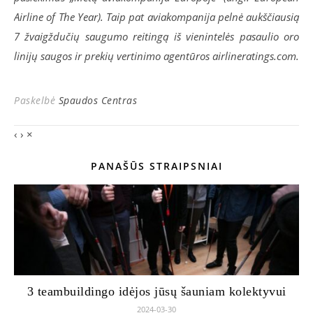
Airline of The Year). Taip pat aviakompanija pelnė aukščiausią
7 žvaigždučių saugumo reitingą iš vienintelės pasaulio oro
linijų saugos ir prekių vertinimo agentūros airlineratings.com.
Paskelbė
Spaudos Centras
‹
›
×
PANAŠŪS STRAIPSNIAI
3 teambuildingo idėjos jūsų šauniam kolektyvui
2024-03-30