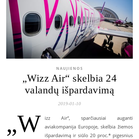
NAUJIENOS
„Wizz Air“ skelbia 24
valandų išpardavimą
2019-01-10
„W
izz Air“, sparčiausiai auganti
aviakompanija Europoje, skelbia žiemos
išpardavimą ir siūlo 20 proc.* pigesnius