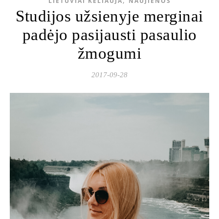
LIETUVIAI KELIAUJA
NAUJIENOS
Studijos užsienyje merginai
padėjo pasijausti pasaulio
žmogumi
2017-09-28