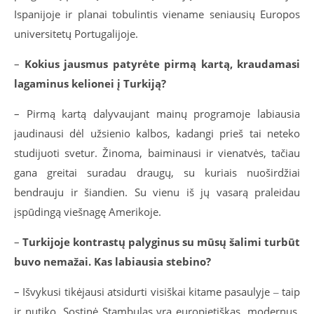
Ispanijoje ir planai tobulintis viename seniausių Europos
universitetų Portugalijoje.
–
Kokius jausmus patyrėte pirmą kartą, kraudamasi
lagaminus kelionei į Turkiją?
– Pirmą kartą dalyvaujant mainų programoje labiausia
jaudinausi dėl užsienio kalbos, kadangi prieš tai neteko
studijuoti svetur. Žinoma, baiminausi ir vienatvės, tačiau
gana greitai suradau draugų, su kuriais nuoširdžiai
bendrauju ir šiandien. Su vienu iš jų vasarą praleidau
įspūdingą viešnagę Amerikoje.
–
Turkijoje kontrastų palyginus su mūsų šalimi turbūt
buvo nemažai. Kas labiausia stebino?
– Išvykusi tikėjausi atsidurti visiškai kitame pasaulyje ‒ taip
ir nutiko. Sostinė Stambulas yra europietiškas, modernus,