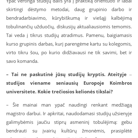
Ypač vertinga studijų dalis yra į praktiką orientuoti ir labai
skirtingi dėstymo metodai, daug grupinio darbo ir
bendradarbiavimo, kūrybiškumą ir viešąjį kalbėjimą
tobulinančių užduočių, diskusijų aktualiausiomis temomis.
Tai veda į tikrus studijų atradimus. Pamenu, baigiamasis
kurso grupinis darbas, kurį parengėme kartu su kolegomis,
virto tikru šou, po kurio didžiavausi ne tik savimi, bet ir
savo komanda.
– Tai ne paskutinė jūsų studijų kryptis. Ateityje
‒
studijos viename seniausių Europoje Koimbros
universitete. Kokie trečiosios kelionės tikslai?
– Šie mainai man ypač naudingi renkant medžiagą
magistro darbui. Ir apkritai, naudodamasi studijų užsienyje
galimybėmis jaučiu stiprų asmeninį tobulėjimą: gebu
bendrauti su įvairių kultūrų žmonėmis, prasiplėtė