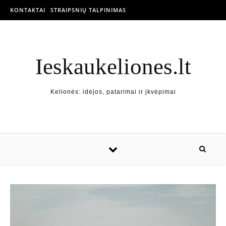
KONTAKTAI
STRAIPSNIŲ TALPINIMAS
Ieskaukeliones.lt
Kelionės: idėjos, patarimai ir įkvėpimai