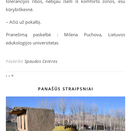
tolerancijos ribos, nebijau išeiti iš komforto zonos, esu
kūrybiškesnė.
– Ačiū už pokalbį.
Pranešimą paskelbė : Milena Puchova, Lietuvos
edukologijos universitetas
Paskelbė
Spaudos Centras
‹
›
×
PANAŠŪS STRAIPSNIAI