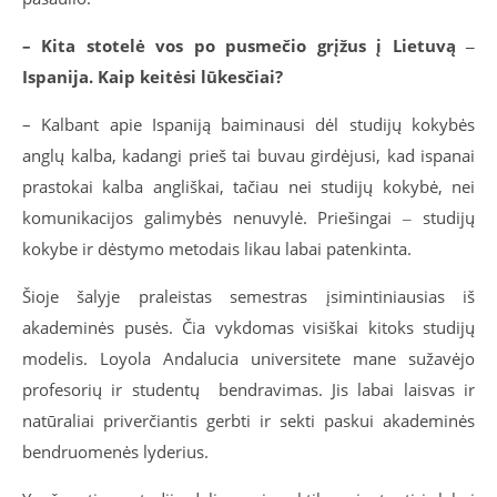
– Kita stotelė vos po pusmečio grįžus į Lietuvą ‒
Ispanija. Kaip keitėsi lūkesčiai?
– Kalbant apie Ispaniją baiminausi dėl studijų kokybės
anglų kalba, kadangi prieš tai buvau girdėjusi, kad ispanai
prastokai kalba angliškai, tačiau nei studijų kokybė, nei
komunikacijos galimybės nenuvylė. Priešingai ‒ studijų
kokybe ir dėstymo metodais likau labai patenkinta.
Šioje šalyje praleistas semestras įsimintiniausias iš
akademinės pusės. Čia vykdomas visiškai kitoks studijų
modelis. Loyola Andalucia universitete mane sužavėjo
profesorių ir studentų bendravimas. Jis labai laisvas ir
natūraliai priverčiantis gerbti ir sekti paskui akademinės
bendruomenės lyderius.