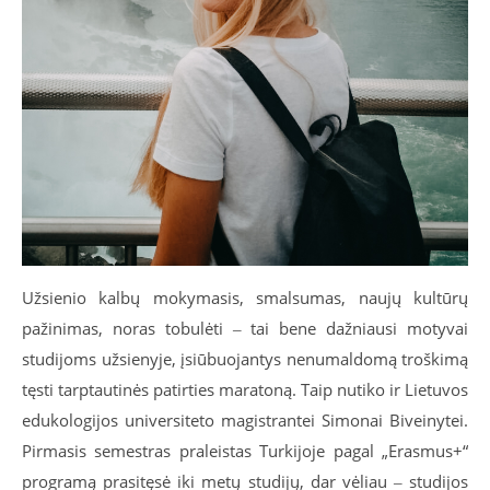
Užsienio kalbų mokymasis, smalsumas, naujų kultūrų
pažinimas, noras tobulėti ‒ tai bene dažniausi motyvai
studijoms užsienyje, įsiūbuojantys nenumaldomą troškimą
tęsti tarptautinės patirties maratoną. Taip nutiko ir Lietuvos
edukologijos universiteto magistrantei Simonai Biveinytei.
Pirmasis semestras praleistas Turkijoje pagal „Erasmus+“
programą prasitęsė iki metų studijų, dar vėliau ‒ studijos