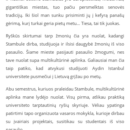
gigantiškas miestas, tuo pačiu persmelktas senovės
tradicijų. Iki šiol man sunku prisiminti jų į kefyrą panašų
gėrimą, kurį turkai geria pietų metu… Tiesa, tai tik juokas.
Ryškūs skirtumai tarp žmonių čia yra nuolat, kadangi
Stambule dirba, studijuoja ir ilsisi daugybė žmonių iš viso
pasaulio. Šiame mieste pasijauti pasaulio žmogumi, nes
tave nuolat supa multikultūrinė aplinka. Galiausiai man čia
taip patiko, kad atvykusi studijuoti Aydin Istanbul
universitete pusmečiui į Lietuvą grįžau po metų.
Abu semestrus, kuriuos praleidau Stambule, multikultūrinė
aplinka mane lydėjo nuolat. Visų pirma, atlikau praktiką
universiteto tarptautinių ryšių skyriuje. Vėliau ypatinga
patirtimi tapo organizuota vasaros mokykla, kurioje dirbau
su įvairiais projektais, susitikau su studentais iš viso
pasaulio.