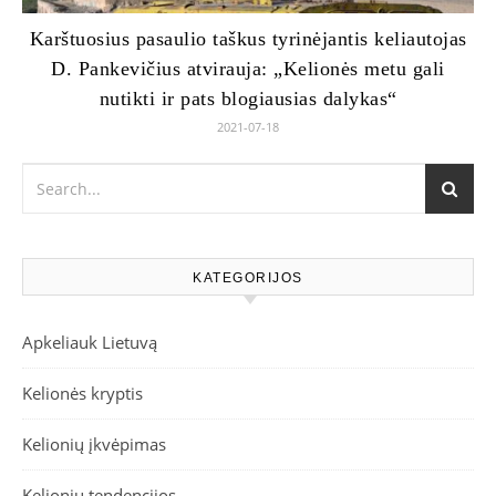
Karštuosius pasaulio taškus tyrinėjantis keliautojas
D. Pankevičius atvirauja: „Kelionės metu gali
nutikti ir pats blogiausias dalykas“
2021-07-18
KATEGORIJOS
Apkeliauk Lietuvą
Kelionės kryptis
Kelionių įkvėpimas
Kelionių tendencijos