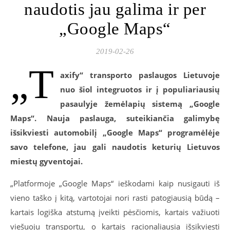
naudotis jau galima ir per
„Google Maps“
2019-02-26
„T
axify“ transporto paslaugos Lietuvoje
nuo šiol integruotos ir į populiariausių
pasaulyje žemėlapių sistemą „Google
Maps“. Nauja paslauga, suteikiančia galimybę
išsikviesti automobilį „Google Maps“ programėlėje
savo telefone, jau gali naudotis keturių Lietuvos
miestų gyventojai.
„Platformoje „Google Maps“ ieškodami kaip nusigauti iš
vieno taško į kitą, vartotojai nori rasti patogiausią būdą –
kartais logiška atstumą įveikti pėsčiomis, kartais važiuoti
viešuoju transportu, o kartais racionaliausia išsikviesti