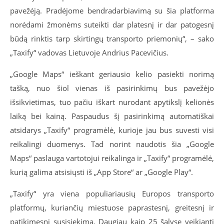
pavežėją. Pradėjome bendradarbiavimą su šia platforma
norėdami žmonėms suteikti dar platesnį ir dar patogesnį
būdą rinktis tarp skirtingų transporto priemonių“, – sako
„Taxify“ vadovas Lietuvoje Andrius Pacevičius.
„Google Maps“ ieškant geriausio kelio pasiekti norimą
tašką, nuo šiol vienas iš pasirinkimų bus pavežėjo
išsikvietimas, tuo pačiu iškart nurodant apytikslį kelionės
laiką bei kainą. Paspaudus šį pasirinkimą automatiškai
atsidarys „Taxify“ programėlė, kurioje jau bus suvesti visi
reikalingi duomenys. Tad norint naudotis šia „Google
Maps“ paslauga vartotojui reikalinga ir „Taxify“ programėlė,
kurią galima atsisiųsti iš „App Store“ ar „Google Play“.
„Taxify“ yra viena populiariausių Europos transporto
platformų, kuriančių miestuose paprastesnį, greitesnį ir
patikimesnį susisiekimą. Daugiau kaip 25 šalyse veikianti