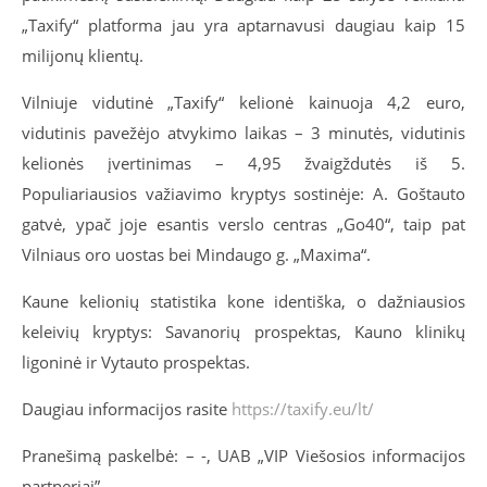
„Taxify“ platforma jau yra aptarnavusi daugiau kaip 15
milijonų klientų.
Vilniuje vidutinė „Taxify“ kelionė kainuoja 4,2 euro,
vidutinis pavežėjo atvykimo laikas – 3 minutės, vidutinis
kelionės įvertinimas – 4,95 žvaigždutės iš 5.
Populiariausios važiavimo kryptys sostinėje: A. Goštauto
gatvė, ypač joje esantis verslo centras „Go40“, taip pat
Vilniaus oro uostas bei Mindaugo g. „Maxima“.
Kaune kelionių statistika kone identiška, o dažniausios
keleivių kryptys: Savanorių prospektas, Kauno klinikų
ligoninė ir Vytauto prospektas.
Daugiau informacijos rasite
https://taxify.eu/lt/
Pranešimą paskelbė: – -, UAB „VIP Viešosios informacijos
partneriai”