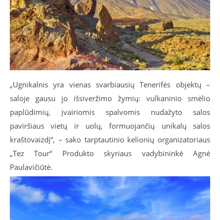
„Ugnikalnis yra vienas svarbiausių Tenerifės objektų –
saloje gausu jo išsiveržimo žymių: vulkaninio smėlio
paplūdimių, įvairiomis spalvomis nudažyto salos
paviršiaus vietų ir uolų, formuojančių unikalų salos
kraštovaizdį“, – sako tarptautinio kelionių organizatoriaus
„Tez Tour“ Produkto skyriaus vadybininkė Agnė
Paulavičiūtė.