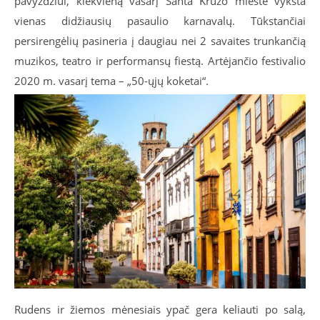
pavyzdžiui, kiekvieną vasarį Santa Kruzo mieste vyksta
vienas didžiausių pasaulio karnavalų. Tūkstančiai
persirengėlių pasineria į daugiau nei 2 savaites trunkančią
muzikos, teatro ir performansų fiestą. Artėjančio festivalio
2020 m. vasarį tema – „50-ųjų koketai“.
Rudens ir žiemos mėnesiais ypač gera keliauti po salą,