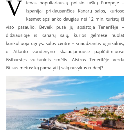
V
ienas populiariausių poilsio taškų Europoje –
Ispanijai priklausančios Kanarų salos, kuriose
kasmet apsilanko daugiau nei 12 mln. turistų iš
viso pasaulio. Beveik pusė jų apsistoja Tenerifėje –
didžiausioje iš Kanarų salų, kurios gelmėse nuolat
kunkuliuoja ugnys: salos centre – snaudžiantis ugnikalnis,
o Atlanto vandenyno skalaujamuose paplūdimiuose
išsibarstęs vulkaninis smėlis. Aistros Tenerifėje verda
ištisus metus: ką pamatyti į salą nuvykus rudenį?