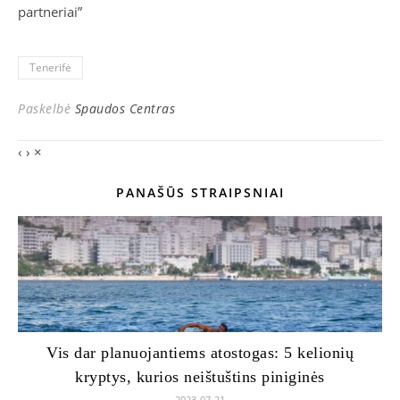
partneriai”
Tenerifė
Paskelbė
Spaudos Centras
‹
›
×
PANAŠŪS STRAIPSNIAI
Vis dar planuojantiems atostogas: 5 kelionių
kryptys, kurios neištuštins piniginės
2023-07-21