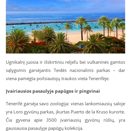
Ugnikalnį juosia ir išskirtiniu reljefu bei vulkaninės gamtos
sąlygomis garsėjantis Teidės nacionalinis parkas – dar
viena pamėgta poilsiautojų traukos vieta Tenerifėje.
Įvairiausios pasaulyje papūgos ir pingvinai
Tenerifė garsėja savo zoologija: vienas lankomiausių saloje
yra Loro gyvūnų parkas, įkurtas Puerto de la Kruso kurorte.
Čia gyvena apie 3500 įvairiausių gyvūnų rūšių, yra
gausiausia pasaulyje papūgų kolekcija.