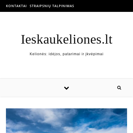
KONTAKTAI
STRAIPSNIŲ TALPINIMAS
Ieskaukeliones.lt
Kelionės: idėjos, patarimai ir įkvėpimai