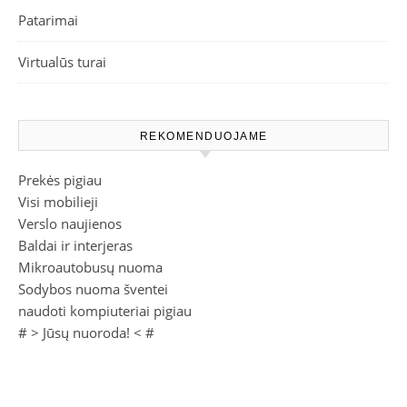
Patarimai
Virtualūs turai
REKOMENDUOJAME
Prekės pigiau
Visi mobilieji
Verslo naujienos
Baldai ir interjeras
Mikroautobusų nuoma
Sodybos nuoma šventei
naudoti kompiuteriai pigiau
# >
Jūsų nuoroda!
< #