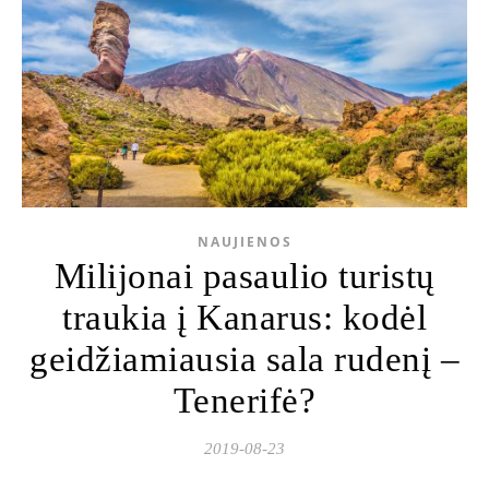
NAUJIENOS
Milijonai pasaulio turistų
traukia į Kanarus: kodėl
geidžiamiausia sala rudenį –
Tenerifė?
2019-08-23