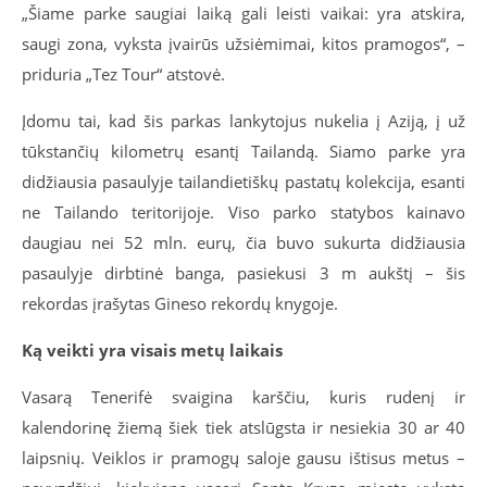
„Šiame parke saugiai laiką gali leisti vaikai: yra atskira,
saugi zona, vyksta įvairūs užsiėmimai, kitos pramogos“, –
priduria „Tez Tour“ atstovė.
Įdomu tai, kad šis parkas lankytojus nukelia į Aziją, į už
tūkstančių kilometrų esantį Tailandą. Siamo parke yra
didžiausia pasaulyje tailandietiškų pastatų kolekcija, esanti
ne Tailando teritorijoje. Viso parko statybos kainavo
daugiau nei 52 mln. eurų, čia buvo sukurta didžiausia
pasaulyje dirbtinė banga, pasiekusi 3 m aukštį – šis
rekordas įrašytas Gineso rekordų knygoje.
Ką veikti yra visais metų laikais
Vasarą Tenerifė svaigina karščiu, kuris rudenį ir
kalendorinę žiemą šiek tiek atslūgsta ir nesiekia 30 ar 40
laipsnių. Veiklos ir pramogų saloje gausu ištisus metus –