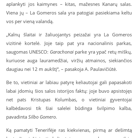
aplankyti jos kaimynes – kitas, mažesnes Kanarų salas.
Viena jų – La Gomeros sala yra patogiai pasiekiama keltu
vos per vieną valandą.
„Kalnų šlaitai ir žaliuojantys peizažai yra La Gomeros
vizitinė kortelė. Joje taip pat yra nacionalinis parkas,
saugomas UNESCO:
Garachonai
parke yra ypač retų miškų,
kuriuose auga lauramedžiai, viržių atmainos, siekiančios
daugiau nei 12 m aukštį“, – pasakoja A. Paulavičiūtė.
Be to, vietiniai ar labiau patyrę keliautojai gali papasakoti
labai įdomių šios salos istorijos faktų: joje buvo apsistojęs
net pats Kristupas Kolumbas, o vietiniai gyventojai
kalbėdavosi tik šiai salelei būdinga švilpimo kalba,
pavadinta
Silbo Gomero
.
Ką pamatyti Tenerifėje ras kiekvienas, pirmą ar dešimtą