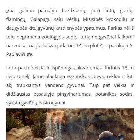
„Čia galima pamatyti beždžionių, jūrų liūtų, gorilų,
flamingų, Galapagų salų vėžlių Misisipės krokodilų ir
daugybės kitų gyvūnų kasdienybės ypatumus. Parkas nė iš
tolo neprimena zoologijos sodo, kuriame gyvūnai laikomi
narvuose: čia jie laisvai juda net 14 ha plote“, – pasakoja A.
Paulavičiūtė.
Loro parke veikia ir įspūdingas akvariumas, turintis 18 m
ilgio tunelį. Jame plaukioja egzotiškos žuvys, rykliai ir kiti
akį traukiantys vandens gyvūnai. Taip pat veikia ir
didžiausias pasaulyje pingvinariumas, botanikos sodas,
vyksta gyvūnų pasirodymai.