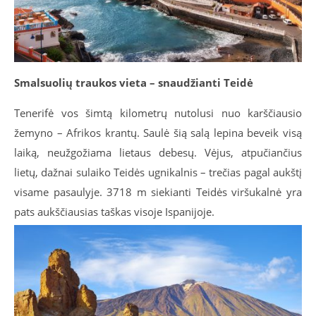
Smalsuolių traukos vieta – snaudžianti Teidė
Tenerifė vos šimtą kilometrų nutolusi nuo karščiausio
žemyno – Afrikos krantų. Saulė šią salą lepina beveik visą
laiką, neužgožiama lietaus debesų. Vėjus, atpučiančius
lietų, dažnai sulaiko Teidės ugnikalnis – trečias pagal aukštį
visame pasaulyje. 3718 m siekianti Teidės viršukalnė yra
pats aukščiausias taškas visoje Ispanijoje.