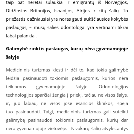
taip pat neretai sulaukia ir emigrantų iš Norvegijos,
Didžiosios Britanijos, Ispanijos, Airijos ir kitų šalių. To
priežastis dažniausiai yra noras gauti aukščiausios kokybės
paslaugas, – mūsų šalies odontologai yra vertinami tikrai
labai palankiai.
Galimybė rinktis paslaugas, kurių nėra gyvenamojoje
šalyje
Medicininis turizmas klesti ir dėl to, kad tokia galimybė
leidžia pasinaudoti tokiomis paslaugomis, kurios nėra
teikiamos gyvenamojoje šalyje. Odontologijos
technologijos sparčiai žengia į priekį, tačiau ne visos šalys,
ir, juo labiau, ne visos jose esančios klinikos, spėja
tuo pasinaudoti. Taigi, medicininis turizmas gali suteikti
galimybę pasinaudoti tokiomis paslaugomis, kurių dar
nėra gyvenamojoje vietovėje. Iš vakarų šalių atvykstantys