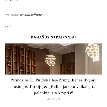
Paskelbė
Ieskaukeliones.lt
‹
›
×
PANAŠŪS STRAIPSNIAI
Pirmosios E. Puidokaitės-Bruzgulienės dvynių
atostogos Turkijoje: „Keliaujant su vaikais, tai
palankiausia kryptis“
2023-05-24