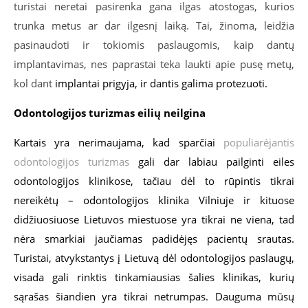
turistai neretai pasirenka gana ilgas atostogas, kurios
trunka metus ar dar ilgesnį laiką. Tai, žinoma, leidžia
pasinaudoti ir tokiomis paslaugomis, kaip dantų
implantavimas, nes paprastai teka laukti apie pusę metų,
kol dant
implantai
prigyja, ir dantis galima protezuoti.
Odontologijos turizmas eilių neilgina
Kartais yra nerimaujama, kad sparčiai
populiarėjantis
odontologijos turizmas
gali dar labiau pailginti eiles
odontologijos klinikose, tačiau dėl to rūpintis tikrai
nereikėtų – odontologijos klinika Vilniuje ir kituose
didžiuosiuose Lietuvos miestuose yra tikrai ne viena, tad
nėra smarkiai jaučiamas padidėjęs pacientų srautas.
Turistai, atvykstantys į Lietuvą dėl odontologijos paslaugų,
visada gali rinktis tinkamiausias šalies klinikas, kurių
sąrašas šiandien yra tikrai netrumpas. Dauguma mūsų