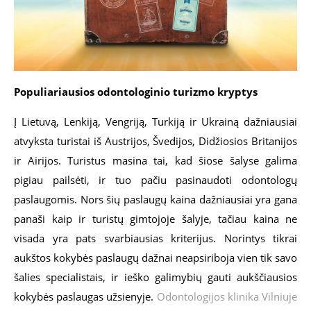
Populiariausios odontologinio turizmo kryptys
Į Lietuvą, Lenkiją, Vengriją, Turkiją ir Ukrainą dažniausiai
atvyksta turistai iš Austrijos, Švedijos, Didžiosios Britanijos
ir Airijos. Turistus masina tai, kad šiose šalyse galima
pigiau pailsėti, ir tuo pačiu pasinaudoti odontologų
paslaugomis. Nors šių paslaugų kaina dažniausiai yra gana
panaši kaip ir turistų gimtojoje šalyje, tačiau kaina ne
visada yra pats svarbiausias kriterijus. Norintys tikrai
aukštos kokybės paslaugų dažnai neapsiriboja vien tik savo
šalies specialistais, ir ieško galimybių gauti aukščiausios
kokybės paslaugas užsienyje.
Odontologijos klinika Vilniuje