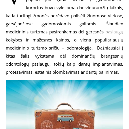
kurortus buvo vykstama dar viduramžių laikais,
kada turtingi žmonės norėdavo pailsėti žinomose vietose,
garsėjančiose gydomosiomis galiomis. Šiandien
medicininis turizmas pasirenkamas dėl geresnės
paslaugų
kokybės ir mažesnės kainos, o viena populiariausių
medicininio turizmo sričių – odontologija. Dažniausiai į
kitas šalis vykstama dėl dominančių brangesnių
odontologų paslaugų, tokių kaip dantų implantavimas,
protezavimas, estetinis plombavimas ar dantų balinimas.