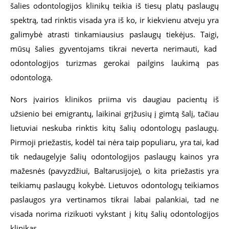
šalies odontologijos klinikų teikia iš tiesų platų paslaugų
spektrą, tad rinktis visada yra iš ko, ir kiekvienu atveju yra
galimybė atrasti tinkamiausius paslaugų tiekėjus. Taigi,
mūsų šalies gyventojams tikrai neverta nerimauti, kad
odontologijos turizmas gerokai pailgins laukimą pas
odontologą.
Nors įvairios klinikos priima vis daugiau pacientų iš
užsienio bei emigrantų, laikinai grįžusių į gimtą šalį, tačiau
lietuviai neskuba rinktis kitų šalių odontologų paslaugų.
Pirmoji priežastis, kodėl tai nėra taip populiaru, yra tai, kad
tik nedaugelyje šalių odontologijos paslaugų kainos yra
mažesnės (pavyzdžiui, Baltarusijoje), o kita priežastis yra
teikiamų paslaugų kokybė. Lietuvos odontologų teikiamos
paslaugos yra vertinamos tikrai labai palankiai, tad ne
visada norima rizikuoti vykstant į kitų šalių odontologijos
klinikas.