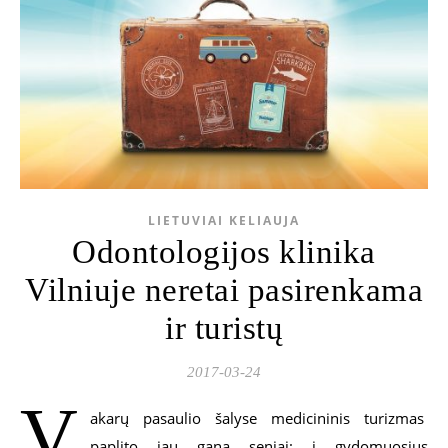
LIETUVIAI KELIAUJA
Odontologijos klinika
Vilniuje neretai pasirenkama
ir turistų
2017-03-24
V
akarų pasaulio šalyse medicininis turizmas
paplito jau gana seniai: į gydomuosius